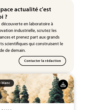
production française de maïs
endue au plus bas depuis 1980
space actualité c'est
i ?
tour en force" progressif de la
leur dans les prochains jours en
a découverte en laboratoire à
nce
ovation industrielle, scrutez les
ances
et prenez part aux
grands
ts scientifiques
qui construisent le
e de demain.
Contacter la rédaction
e blanc