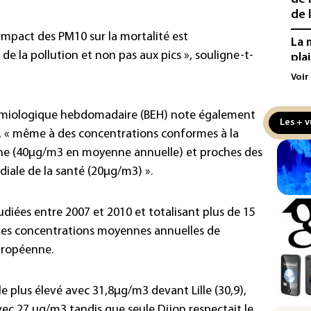
de l
impact des PM10 sur la mortalité est
La 
e la pollution et non pas aux pics », souligne-t-
pla
aux
Voir
Cani
idémiologique hebdomadaire (BEH) note également
la 
Les + v
au 
té, « même à des concentrations conformes à la
ne (40µg/m3 en moyenne annuelle) et proches des
Véh
iale de la santé (20µg/m3) ».
la 
hom
tudiées entre 2007 et 2010 et totalisant plus de 15
Iris
 des concentrations moyennes annuelles de
d'e
con
européenne.
Le 
le plus élevé avec 31,8µg/m3 devant Lille (30,9),
l'e
vec 27 µg/m3 tandis que seule Dijon respectait le