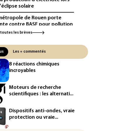
'éclipse solaire
métropole de Rouen porte
inte contre BASF pour pollution
 PFAS
 toutes les brèves
cule: à l'arrêt depuis fin juillet,
centrale de Golfech reconnectée
us
Les + commentés
réseau
8 réactions chimiques
icules de livraison autonomes:
incroyables
France ouvre la voie à leur
ologation
Moteurs de recherche
³: Eutelsat investira 3,4 milliards
scientifiques : les alternati...
uros dans la future
stellation européenne
Dispositifs anti-ondes, vraie
magazine VSD racheté par
protection ou vraie...
ntrepreneur Vianney d'Alançon