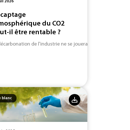
uil 2026
 captage
mosphérique du CO2
ut-il être rentable ?
décarbonation de l'industrie ne se jouera pas uniquement su
e blanc