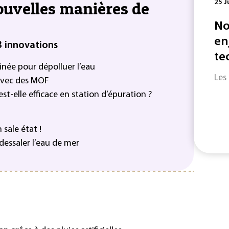
nouvelles manières de
25 J
No
en
3 innovations
te
née pour dépolluer l’eau
Les
s avec des MOF
est-elle efficace en station d’épuration ?
 sale état !
essaler l’eau de mer