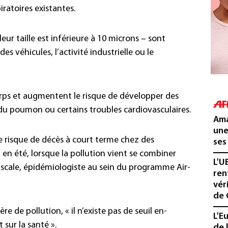
iratoires existantes.
eur taille est inférieure à 10 microns – sont
 véhicules, l’activité industrielle ou le
orps et augmentent le risque de développer des
du poumon ou certains troubles cardiovasculaires.
Ama
une
 risque de décès à court terme chez des
ses
n été, lorsque la pollution vient se combiner
L'U
Pascale, épidémiologiste au sein du programme Air-
ren
vér
de 
e de pollution, « il n’existe pas de seuil en-
L'E
 sur la santé ».
de 