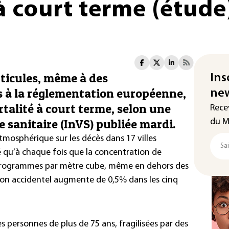
à court terme (étude
rticules, même à des
Ins
 à la réglementation européenne,
new
talité à court terme, selon une
Rece
le sanitaire (InVS) publiée mardi.
du M
atmosphérique sur les décès dans 17 villes
é qu’à chaque fois que la concentration de
crogrammes par mètre cube, même en dehors des
 non accidentel augmente de 0,5% dans les cinq
 personnes de plus de 75 ans, fragilisées par des