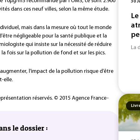
il de 10µg/m3 recommandé par l’OMS, ce sont 2.900
30 J
vités dans ces neuf villes, selon la même étude.
Le
at
individuel, mais dans la mesure où tout le monde
pe
d’être négligeable pour la santé publique et la
miologiste qui insiste sur la nécessité de réduire
La 
la fois sur la pollution de fond et sur les pics.
 augmenter, l’impact de la pollution risque d’être
-elle.
représentation réservés. © 2015 Agence France-
Livr
ans le dossier :