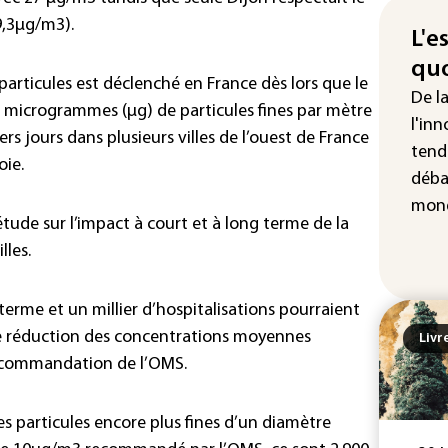
La 
9,3µg/m3).
att
L'e
quo
"Re
x particules est déclenché en France dès lors que le
cha
De l
 microgrammes (µg) de particules fines par mètre
Fra
l'inn
ers jours dans plusieurs villes de l’ouest de France
tend
oie.
déba
mond
étude sur l’impact à court et à long terme de la
lles.
terme et un millier d’hospitalisations pourraient
e réduction des concentrations moyennes
Livr
recommandation de l’OMS.
es particules encore plus fines d’un diamètre