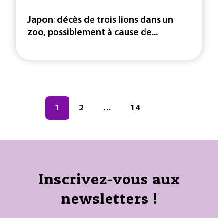
Japon: décès de trois lions dans un
zoo, possiblement à cause de...
Navigation des articles
Page
1
Page
2
…
Page
14
Inscrivez-vous aux
newsletters !