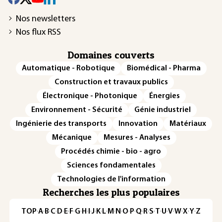
Nos newsletters
Nos flux RSS
Domaines couverts
Automatique - Robotique
Biomédical - Pharma
Construction et travaux publics
Électronique - Photonique
Énergies
Environnement - Sécurité
Génie industriel
Ingénierie des transports
Innovation
Matériaux
Mécanique
Mesures - Analyses
Procédés chimie - bio - agro
Sciences fondamentales
Technologies de l'information
Recherches les plus populaires
TOP
·
A
·
B
·
C
·
D
·
E
·
F
·
G
·
H
·
I
·
J
·
K
·
L
·
M
·
N
·
O
·
P
·
Q
·
R
·
S
·
T
·
U
·
V
·
W
·
X
·
Y
·
Z