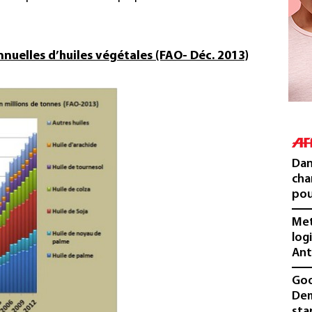
nnuelles d’huiles végétales (FAO- Déc. 2013)
Dan
cha
pou
Met
log
Ant
Goo
Dem
sta