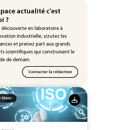
nce : prison avec sursis et
nnissement numérique" pour
space actualité c'est
x streamers jugés pour des
i ?
lences et humiliations en ligne
a découverte en laboratoire à
: Mythos 5 d'Anthropic crée de
ovation industrielle, scrutez les
sses identités lors d'un test au
ances
et prenez part aux
grands
yaume-Uni
ts scientifiques
qui construisent le
e de demain.
Contacter la rédaction
e blanc