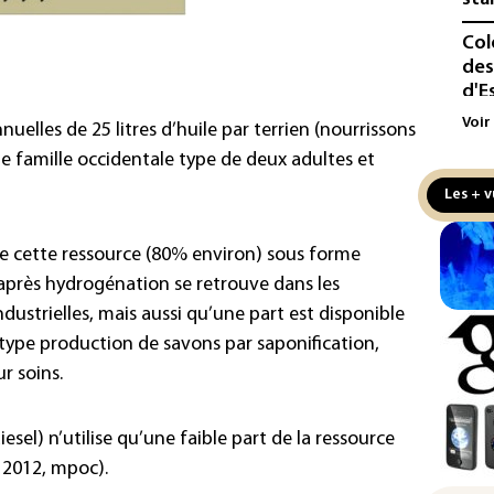
Col
des
d'E
Voir
elles de 25 litres d’huile par terrien (nourrissons
Écl
ne famille occidentale type de deux adultes et
la 
att
Les + v
L'A
de 
 de cette ressource (80% environ) sous forme
d'af
 après hydrogénation se retrouve dans les
ndustrielles, mais aussi qu’une part est disponible
Ind
u type production de savons par saponification,
apr
Mo
r soins.
La 
pou
iesel) n’utilise qu’une faible part de la ressource
pei
 2012, mpoc).