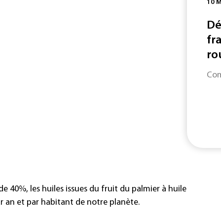
10 
Dé
fr
rou
Com
40%, les huiles issues du fruit du palmier à huile
ar an et par habitant de notre planète.