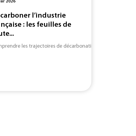
Mar 2026
carboner l’industrie
ançaise : les feuilles de
te...
prendre les trajectoires de décarbonation de neuf filières cl