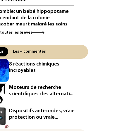
ombie: un bébé hippopotame
cendant de la colonie
scobar meurt malgré les soins
 toutes les brèves
ipse: une baisse temporaire de
production d'électricité solaire
endue en Europe
us
Les + commentés
utriche bat son record absolu
8 réactions chimiques
chaleur pour le deuxième jour
incroyables
filée
e : Meta sommé de s'excuser
Moteurs de recherche
ès le retrait d'une vidéo de
scientifiques : les alternati...
di
défense, voie de diversification
Dispositifs anti-ondes, vraie
r un secteur automobile à la
protection ou vraie...
ne