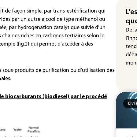
Fra
"ba
t de façon simple, par trans-estérification qui
L'e
deu
érides par un autre alcool de type méthanol ou
quo
vio
uée, par hydrogénation catalytique suivie d’un
De l
 chaines riches en carbones tertiaires selon le
IA 
l'inn
fau
xemple (fig.2) qui permet d’accéder à des
tend
Ro
déba
mond
s sous-produits de purification ou d’utilisation des
ales.
de biocarburants (biodiesel) par le procédé
Livr