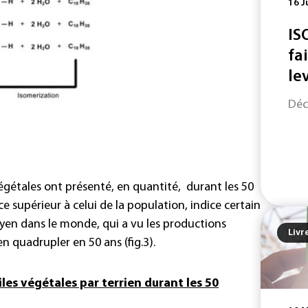
16 J
IS
fa
le
Déc
égétales ont présenté, en quantité, durant les 50
e supérieur à celui de la population, indice certain
yen dans le monde, qui a vu les productions
Livr
en quadrupler en 50 ans (fig.3).
iles végétales par terrien durant les 50