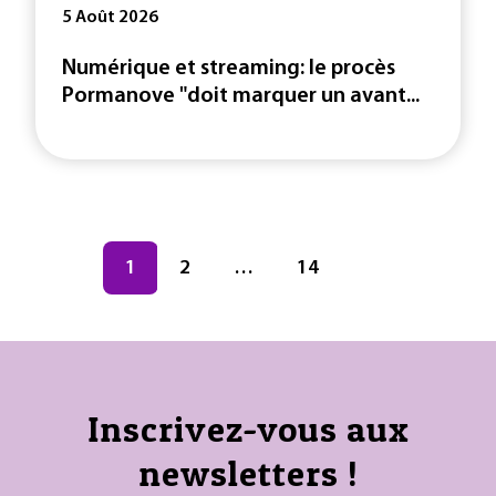
5 Août 2026
Numérique et streaming: le procès
Pormanove "doit marquer un avant...
Navigation des articles
Page
1
Page
2
…
Page
14
Inscrivez-vous aux
newsletters !