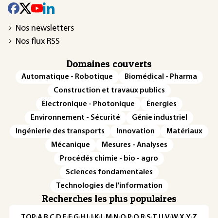
Nos newsletters
Nos flux RSS
Domaines couverts
Automatique - Robotique
Biomédical - Pharma
Construction et travaux publics
Électronique - Photonique
Énergies
Environnement - Sécurité
Génie industriel
Ingénierie des transports
Innovation
Matériaux
Mécanique
Mesures - Analyses
Procédés chimie - bio - agro
Sciences fondamentales
Technologies de l'information
Recherches les plus populaires
TOP
·
A
·
B
·
C
·
D
·
E
·
F
·
G
·
H
·
I
·
J
·
K
·
L
·
M
·
N
·
O
·
P
·
Q
·
R
·
S
·
T
·
U
·
V
·
W
·
X
·
Y
·
Z