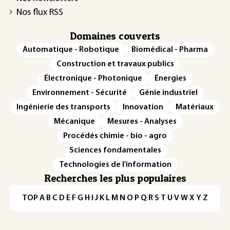
Nos flux RSS
Domaines couverts
Automatique - Robotique
Biomédical - Pharma
Construction et travaux publics
Électronique - Photonique
Énergies
Environnement - Sécurité
Génie industriel
Ingénierie des transports
Innovation
Matériaux
Mécanique
Mesures - Analyses
Procédés chimie - bio - agro
Sciences fondamentales
Technologies de l'information
Recherches les plus populaires
TOP
·
A
·
B
·
C
·
D
·
E
·
F
·
G
·
H
·
I
·
J
·
K
·
L
·
M
·
N
·
O
·
P
·
Q
·
R
·
S
·
T
·
U
·
V
·
W
·
X
·
Y
·
Z