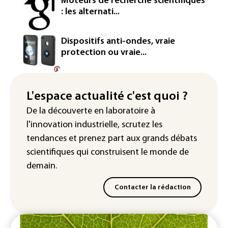
Moteurs de recherche scientifiques
d'euros dans la future constellation
: les alternati...
européenne
Le magazine VSD racheté par
Dispositifs anti-ondes, vraie
l'entrepreneur Vianney d'Alançon
protection ou vraie...
La production française de maïs
attendue au plus bas depuis 1980
L'espace actualité c'est quoi ?
"Retour en force" progressif de la
De la découverte en laboratoire à
chaleur dans les prochains jours en
l'innovation industrielle, scrutez les
France
tendances
et prenez part aux
grands débats
scientifiques
qui construisent le monde de
demain.
Contacter la rédaction