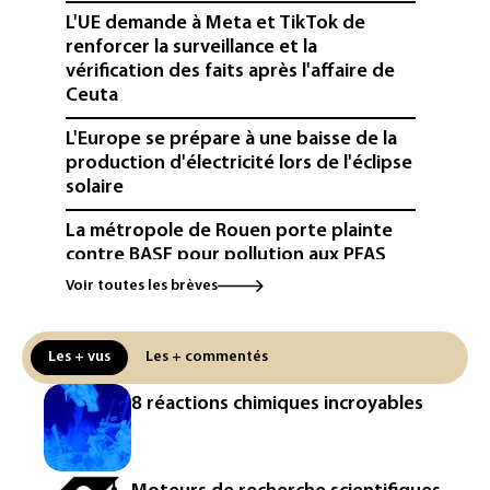
L'UE demande à Meta et TikTok de
renforcer la surveillance et la
vérification des faits après l'affaire de
Ceuta
L'Europe se prépare à une baisse de la
production d'électricité lors de l'éclipse
solaire
La métropole de Rouen porte plainte
contre BASF pour pollution aux PFAS
Voir toutes les brèves
Canicule: à l'arrêt depuis fin juillet, la
centrale de Golfech reconnectée au
réseau
Les + vus
Les + commentés
Véhicules de livraison autonomes: la
8 réactions chimiques incroyables
France ouvre la voie à leur
homologation
Iris³: Eutelsat investira 3,4 milliards