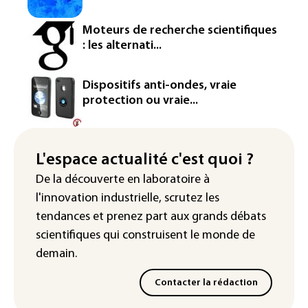
Réseaux sociaux: une large majorité
Moteurs de recherche scientifiques
d'ados britanniques compte
: les alternati...
contourner le couvre-feu (sondage)
Puces et solaire: les Etats-Unis taxent
Dispositifs anti-ondes, vraie
un matériau clé dominé par la Chine
protection ou vraie...
Les Etats-Unis veulent contrôler la
production d'un composant des
semiconducteurs et panneaux solaires
L'espace actualité c'est quoi ?
De la découverte en laboratoire à
Washington étend le contrôle des
l'innovation industrielle, scrutez les
réseaux sociaux des étrangers
demandeurs de visas
tendances
et prenez part aux
grands débats
scientifiques
qui construisent le monde de
demain.
Contacter la rédaction