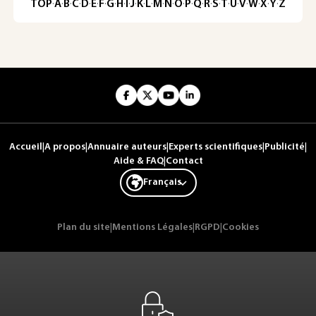
TOP
·
A
·
B
·
C
·
D
·
E
·
F
·
G
·
H
·
I
·
J
·
K
·
L
·
M
·
N
·
O
·
P
·
Q
·
R
·
S
·
T
·
U
·
V
·
W
·
X
·
Y
·
Z
Accueil
|
A propos
|
Annuaire auteurs
|
Experts scientifiques
|
Publicité
|
Aide & FAQ
|
Contact
Français
Plan du site
|
Mentions Légales
|
RGPD
|
Cookies