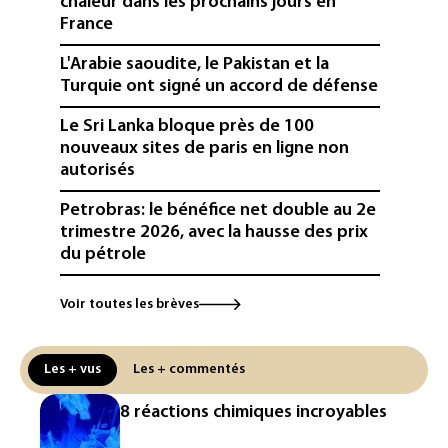
chaleur dans les prochains jours en
France
L'Arabie saoudite, le Pakistan et la
Turquie ont signé un accord de défense
Le Sri Lanka bloque près de 100
nouveaux sites de paris en ligne non
autorisés
Petrobras: le bénéfice net double au 2e
trimestre 2026, avec la hausse des prix
du pétrole
Mineurs sur les réseaux sociaux: Meta
Voir toutes les brèves
condamné à verser 567 millions de
dollars supplémentaires au Nouveau-
Mexique
Les + vus
Les + commentés
Arabie saoudite, Turquie et Pakistan
8 réactions chimiques incroyables
vont signer vendredi un accord de
défense (source proche de l'armée)