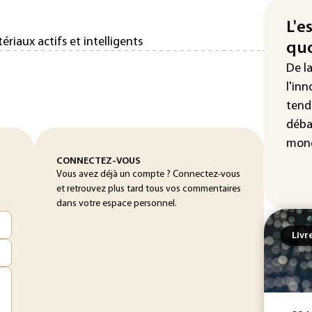
La 
att
L'e
riaux actifs et intelligents
quo
"Re
cha
De l
Fra
l'inn
tend
déba
mond
CONNECTEZ-VOUS
Vous avez déjà un compte ? Connectez-vous
et retrouvez plus tard tous vos commentaires
dans votre espace personnel.
Livr