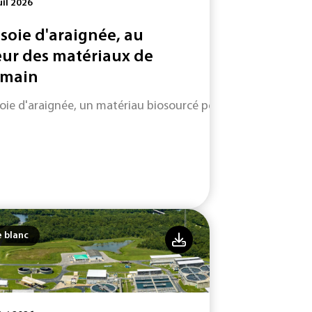
uil 2026
 soie d'araignée, au
ur des matériaux de
main
soie d'araignée, un matériau biosourcé performant et durabl
e blanc