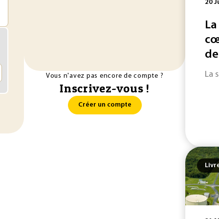
20 J
La
cœ
de
La 
Vous n'avez pas encore de compte ?
Inscrivez-vous !
Créer un compte
Livr