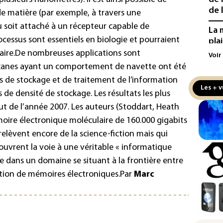
de l
de matière (par exemple, à travers une
 soit attaché à un récepteur capable de
La 
ocessus sont essentiels en biologie et pourraient
pla
aux
ire.
De nombreuses applications sont
Voir
xanes ayant un comportement de navette ont été
Cani
ifs de stockage et de traitement de l’information
la 
Les + v
 densité de stockage. Les résultats les plus
au 
ut de l’année 2007. Les auteurs (Stoddart, Heath
Véh
oire électronique moléculaire de 160.000 gigabits
la 
relèvent encore de la science-fiction mais qui
hom
ouvrent la voie à une véritable « informatique
Iris
 dans un domaine se situant à la frontière entre
d'e
cation de mémoires électroniques.
Par
Marc
con
Le 
l'e