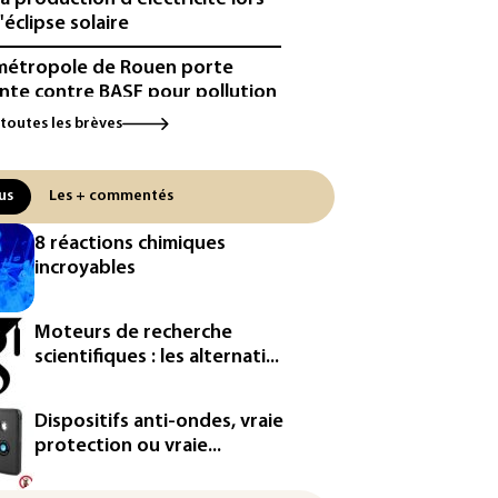
'éclipse solaire
métropole de Rouen porte
inte contre BASF pour pollution
 PFAS
 toutes les brèves
cule: à l'arrêt depuis fin juillet,
centrale de Golfech reconnectée
us
Les + commentés
réseau
8 réactions chimiques
icules de livraison autonomes:
incroyables
France ouvre la voie à leur
ologation
Moteurs de recherche
³: Eutelsat investira 3,4 milliards
scientifiques : les alternati...
uros dans la future
stellation européenne
Dispositifs anti-ondes, vraie
magazine VSD racheté par
protection ou vraie...
ntrepreneur Vianney d'Alançon