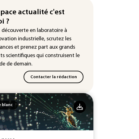
production française de maïs
endue au plus bas depuis 1980
space actualité c'est
i ?
tour en force" progressif de la
leur dans les prochains jours en
a découverte en laboratoire à
nce
ovation industrielle, scrutez les
ances
et prenez part aux
grands
ts scientifiques
qui construisent le
e de demain.
Contacter la rédaction
e blanc