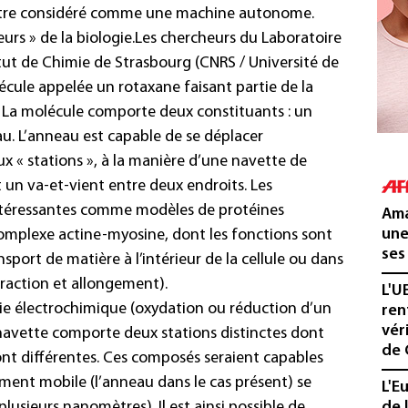
tre considéré comme une machine autonome.
urs » de la biologie.
Les chercheurs du Laboratoire
tut de Chimie de Strasbourg (CNRS / Université de
écule appelée un rotaxane faisant partie de la
». La molécule comporte deux constituants : un
au. L’anneau est capable de se déplacer
ux « stations », à la manière d’une navette de
 un va-et-vient entre deux endroits. Les
intéressantes comme modèles de protéines
Ama
une
 complexe actine-myosine, dont les fonctions sont
ses
ansport de matière à l’intérieur de la cellule ou dans
raction et allongement).
L'U
ie électrochimique (oxydation ou réduction d’un
ren
vér
navette comporte deux stations distinctes dont
de 
ont différentes. Ces composés seraient capables
ment mobile (l’anneau dans le cas présent) se
L'E
lusieurs nanomètres). Il est ainsi possible de
de 