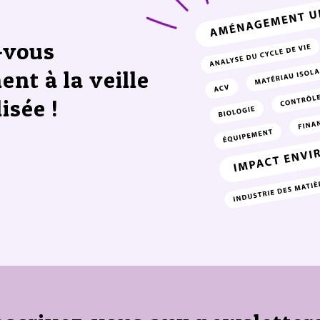
-vous
ent à la veille
isée !