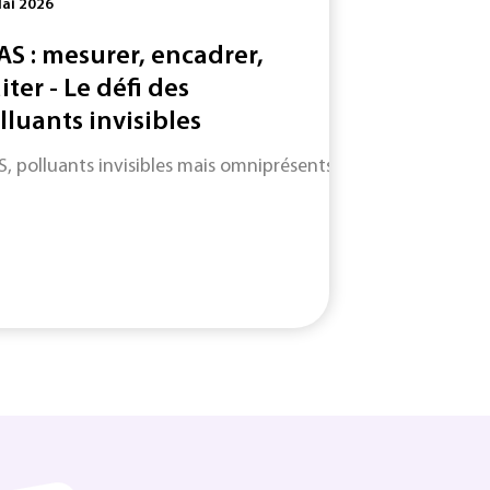
ai 2026
AS : mesurer, encadrer,
iter - Le défi des
lluants invisibles
S, polluants invisibles mais omniprésents : entre angles morts