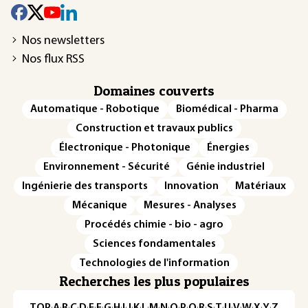
Nos newsletters
Nos flux RSS
Domaines couverts
Automatique - Robotique
Biomédical - Pharma
Construction et travaux publics
Électronique - Photonique
Énergies
Environnement - Sécurité
Génie industriel
Ingénierie des transports
Innovation
Matériaux
Mécanique
Mesures - Analyses
Procédés chimie - bio - agro
Sciences fondamentales
Technologies de l'information
Recherches les plus populaires
TOP
·
A
·
B
·
C
·
D
·
E
·
F
·
G
·
H
·
I
·
J
·
K
·
L
·
M
·
N
·
O
·
P
·
Q
·
R
·
S
·
T
·
U
·
V
·
W
·
X
·
Y
·
Z