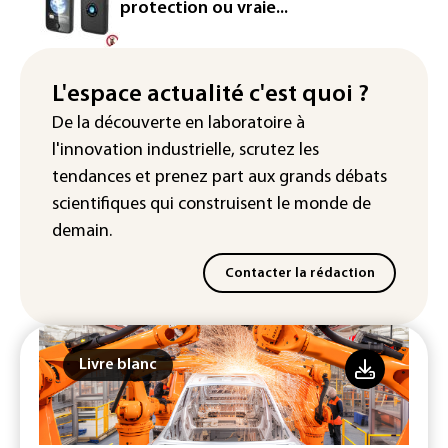
protection ou vraie...
Dans les entrailles de Paris, un chantier
ferroviaire hors norme pour revitaliser
les rails du RER
L'espace actualité c'est quoi ?
Meta se lance sur le marché des logiciels
De la découverte en laboratoire à
écrits par l'IA, dominé par Anthropic et
l'innovation industrielle, scrutez les
OpenAI
tendances
et prenez part aux
grands débats
scientifiques
qui construisent le monde de
demain.
Contacter la rédaction
Livre blanc