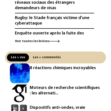
réseaux sociaux des étrangers
demandeurs de visas
Rugby: le Stade français victime d'une
cyberattaque
Enquête ouverte après la fuite des
données de 300.000 clients
Voir toutes les brèves
d'Intermarché
La Slovaquie enregistre un record
Les + vus
Les + commentés
absolu de 42,2°C (services
météorologiques)
8 réactions chimiques incroyables
Paris : une trentaine de membres d'un
canal Telegram masculiniste convoqués
devant la justice
Moteurs de recherche scientifiques
: les alternati...
Jeux vidéo: le très attendu "GTA VI"
promet d'en dévoiler plus sur Netflix le
27 août
Dispositifs anti-ondes, vraie