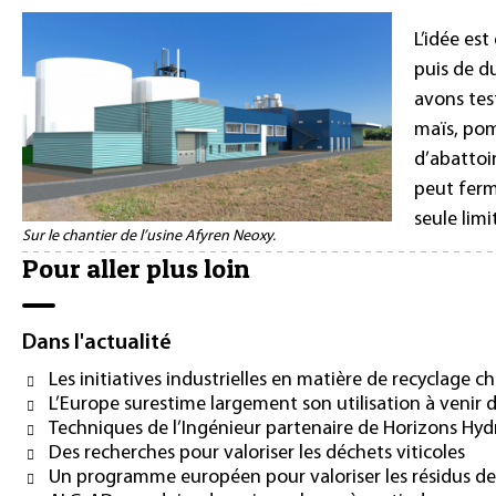
L’idée est
puis de d
avons test
maïs, pom
d’abattoi
peut ferm
seule lim
Sur le chantier de l’usine Afyren Neoxy.
Pour aller plus loin
Dans l'actualité
Les initiatives industrielles en matière de recyclage c
L’Europe surestime largement son utilisation à venir 
Techniques de l’Ingénieur partenaire de Horizons Hy
Des recherches pour valoriser les déchets viticoles
Un programme européen pour valoriser les résidus de l’