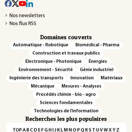
Nos newsletters
Nos flux RSS
Domaines couverts
Automatique - Robotique
Biomédical - Pharma
Construction et travaux publics
Électronique - Photonique
Énergies
Environnement - Sécurité
Génie industriel
Ingénierie des transports
Innovation
Matériaux
Mécanique
Mesures - Analyses
Procédés chimie - bio - agro
Sciences fondamentales
Technologies de l'information
Recherches les plus populaires
TOP
·
A
·
B
·
C
·
D
·
E
·
F
·
G
·
H
·
I
·
J
·
K
·
L
·
M
·
N
·
O
·
P
·
Q
·
R
·
S
·
T
·
U
·
V
·
W
·
X
·
Y
·
Z