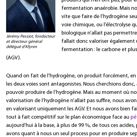
produits qui n’en ont pas, pour 
fermentation anaérobie. Mais 
vite que faire de l’hydrogène seu
voie chimique, ou l’électrolyse qu
biologique n’allait pas permettr
Jérémy Pessiot, fondacteur
fallait donc valoriser également
et directeur général
délégué d’Afyren
fermentation : le carbone et plus
(AGV).
Quand on fait de l’hydrogène, on produit forcément, en 
les deux voies sont antagonistes. Nous cherchions donc, a
pouvoir produire de l’hydrogène. Mais au moment où n
valorisation de l’hydrogène n’allait pas suffire, nous avo
en valorisant uniquement les AGV. Et nous avons bien fa
tout à fait compétitif sur le plan économique face au
pé
aujourd’hui à la base, à plus de 99 %, de tous ces acides, 
avons quant à nous un seul process pour en produire sept.