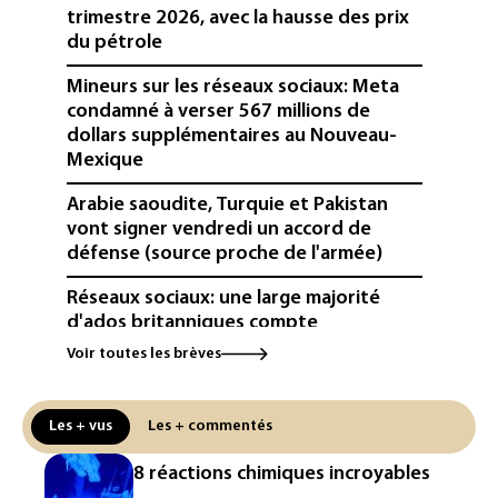
trimestre 2026, avec la hausse des prix
du pétrole
Mineurs sur les réseaux sociaux: Meta
condamné à verser 567 millions de
dollars supplémentaires au Nouveau-
Mexique
Arabie saoudite, Turquie et Pakistan
vont signer vendredi un accord de
défense (source proche de l'armée)
Réseaux sociaux: une large majorité
d'ados britanniques compte
contourner le couvre-feu (sondage)
Voir toutes les brèves
Puces et solaire: les Etats-Unis taxent
un matériau clé dominé par la Chine
Les + vus
Les + commentés
Les Etats-Unis veulent contrôler la
8 réactions chimiques incroyables
production d'un composant des