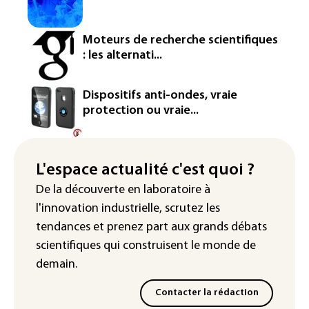
semiconducteurs et panneaux solaires
Washington étend le contrôle des
Moteurs de recherche scientifiques
réseaux sociaux des étrangers
: les alternati...
demandeurs de visas
Rugby: le Stade français victime d'une
Dispositifs anti-ondes, vraie
cyberattaque
protection ou vraie...
Enquête ouverte après la fuite des
données de 300.000 clients
d'Intermarché
L'espace actualité c'est quoi ?
De la découverte en laboratoire à
La Slovaquie enregistre un record
l'innovation industrielle, scrutez les
absolu de 42,2°C (services
météorologiques)
tendances
et prenez part aux
grands débats
scientifiques
qui construisent le monde de
demain.
Contacter la rédaction