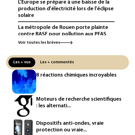
L'Europe se prépare à une baisse de la
production d'électricité lors de l'éclipse
solaire
La métropole de Rouen porte plainte
contre BASF pour pollution aux PFAS
Voir toutes les brèves
Canicule: à l'arrêt depuis fin juillet, la
centrale de Golfech reconnectée au
réseau
Les + vus
Les + commentés
Véhicules de livraison autonomes: la
8 réactions chimiques incroyables
France ouvre la voie à leur
homologation
Iris³: Eutelsat investira 3,4 milliards
Moteurs de recherche scientifiques
d'euros dans la future constellation
: les alternati...
européenne
Le magazine VSD racheté par
Dispositifs anti-ondes, vraie
l'entrepreneur Vianney d'Alançon
protection ou vraie...