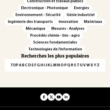
Construction et travaux publics
Électronique - Photonique
Énergies
Environnement - Sécurité
Génie industriel
Ingénierie des transports
Innovation
Matériaux
Mécanique
Mesures - Analyses
Procédés chimie - bio - agro
Sciences fondamentales
Technologies de l'information
Recherches les plus populaires
TOP
·
A
·
B
·
C
·
D
·
E
·
F
·
G
·
H
·
I
·
J
·
K
·
L
·
M
·
N
·
O
·
P
·
Q
·
R
·
S
·
T
·
U
·
V
·
W
·
X
·
Y
·
Z