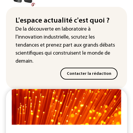
La production française de maïs
attendue au plus bas depuis 1980
L'espace actualité c'est quoi ?
"Retour en force" progressif de la
De la découverte en laboratoire à
chaleur dans les prochains jours en
l'innovation industrielle, scrutez les
France
tendances
et prenez part aux
grands débats
scientifiques
qui construisent le monde de
demain.
Contacter la rédaction