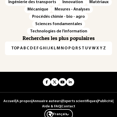
Ingénierie des transports
Innovation
Matériaux
Mécanique
Mesures - Analyses
Procédés chimie - bio - agro
Sciences fondamentales
Technologies de l'information
Recherches les plus populaires
TOP
·
A
·
B
·
C
·
D
·
E
·
F
·
G
·
H
·
I
·
J
·
K
·
L
·
M
·
N
·
O
·
P
·
Q
·
R
·
S
·
T
·
U
·
V
·
W
·
X
·
Y
·
Z
Accueil
|
A propos
|
Annuaire auteurs
|
Experts scientifiques
|
Publicité
|
Aide & FAQ
|
Contact
Français