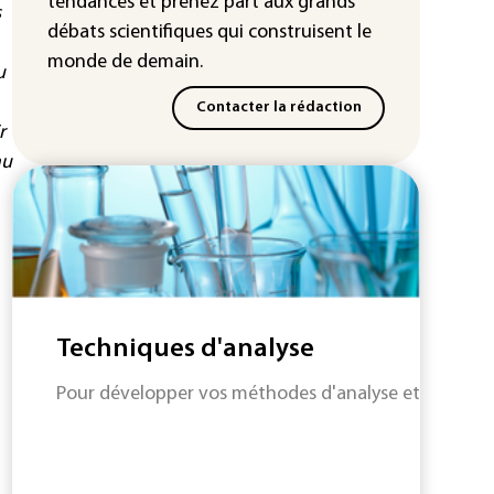
tendances
et prenez part aux
grands
s
débats scientifiques
qui construisent le
monde de demain.
u
Contacter la rédaction
r
au
Techniques d'analyse
Pour développer vos méthodes d'analyse et les faire