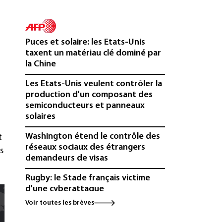
Puces et solaire: les Etats-Unis
taxent un matériau clé dominé par
la Chine
Les Etats-Unis veulent contrôler la
production d'un composant des
semiconducteurs et panneaux
solaires
Washington étend le contrôle des
t
réseaux sociaux des étrangers
s
demandeurs de visas
Rugby: le Stade français victime
d'une cyberattaque
Voir toutes les brèves
Enquête ouverte après la fuite des
données de 300.000 clients