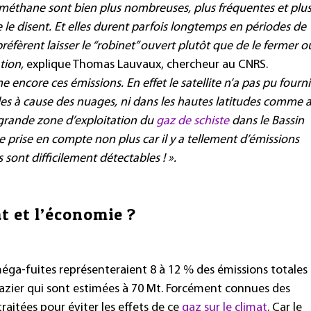
e méthane sont bien plus nombreuses, plus fréquentes et plu
ne le disent. Et elles durent parfois longtemps en périodes de
éfèrent laisser le “robinet” ouvert plutôt que de le fermer o
tion,
explique Thomas Lauvaux, chercheur au CNRS.
 encore ces émissions. En effet le satellite n’a pas pu fourni
es à cause des nuages, ni dans les hautes latitudes comme 
 grande zone d’exploitation du
gaz de schiste
dans le Bassin
e prise en compte non plus car il y a tellement d’émissions
sont difficilement détectables ! ».
t et l’économie ?
 méga-fuites représenteraient 8 à 12 % des émissions totales
azier qui sont estimées à 70 Mt. Forcément connues des
traitées pour éviter les effets de ce
gaz sur le climat
. Car le