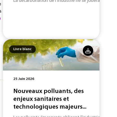
La décarbonation de l'industrie ne se jouera pas uni
e
s
n
Livre blanc
25 Juin 2026
Nouveaux polluants, des
enjeux sanitaires et
technologiques majeurs...