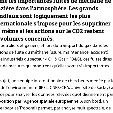
me les importantes fuites de méthane de
gazière dans l’atmosphère. Les grands
ndiaux sont logiquement les plus
ternationale s’impose pour les supprimer
, même si les actions sur le CO2 restent
s volumes concernés.
étroliers et gaziers, et lors du transport du gaz dans les
asions de fuite du méthane (usure, maintenance, accident).
 industriels du secteur « Oil & Gas » (O&G), ces fuites dites
et de mesures qui montrent qu’elles sont très importantes.
 sujet, une équipe internationale de chercheurs menée par l
t de l’environnement (IPSL, CNRS/CEA/Université de Saclay) 
yrros pour analyser les données relevées quotidiennement pa
position par l’Agence spatiale européenne. À son bord, un
 (baptisé Tropomi) permet, par analyse multispectrale, de