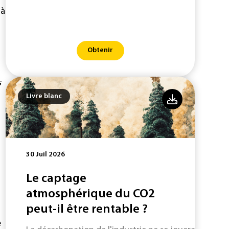
 à
Obtenir
s
Livre blanc
30 Juil 2026
Le captage
atmosphérique du CO2
peut-il être rentable ?
e