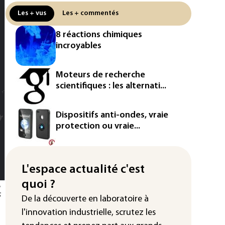
d'Intermarché
Les + vus
Les + commentés
La Slovaquie enregistre un record
8 réactions chimiques
absolu de 42,2°C (services
incroyables
météorologiques)
Paris : une trentaine de membres
Moteurs de recherche
d'un canal Telegram masculiniste
scientifiques : les alternati...
convoqués devant la justice
Jeux vidéo: le très attendu "GTA
Dispositifs anti-ondes, vraie
VI" promet d'en dévoiler plus sur
protection ou vraie...
Netflix le 27 août
Dans les entrailles de Paris, un
chantier ferroviaire hors norme
L'espace actualité c'est
pour revitaliser les rails du RER
quoi ?
S
Meta se lance sur le marché des
De la découverte en laboratoire à
logiciels écrits par l'IA, dominé par
l'innovation industrielle, scrutez les
Anthropic et OpenAI