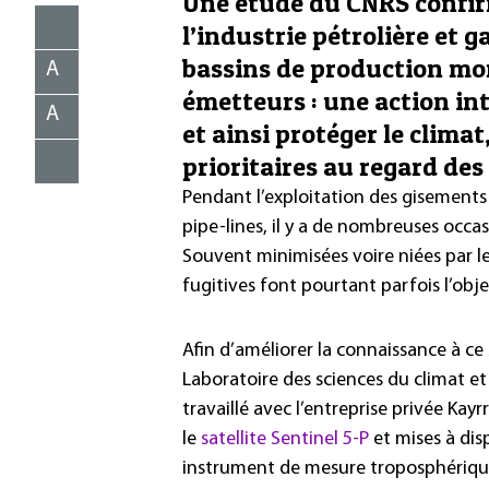
Une étude du CNRS confir
l’industrie pétrolière et 
bassins de production mo
A
émetteurs : une action in
A
et ainsi protéger le climat
prioritaires au regard de
Pendant l’exploitation des gisements p
pipe-lines, il y a de nombreuses occ
Souvent minimisées voire niées par les
fugitives font pourtant parfois l’obj
Afin d’améliorer la connaissance à ce
Laboratoire des sciences du climat e
travaillé avec l’entreprise privée Ka
le
satellite Sentinel 5-P
et mises à dis
instrument de mesure troposphérique