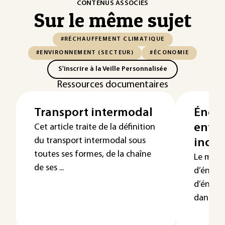
CONTENUS ASSOCIÉS
Sur le même sujet
#RÉCHAUFFEMENT CLIMATIQUE
#ENVIRONNEMENT (SECTEUR)
#ÉCONOMIE
S'inscrire à la Veille Personnalisée
Ressources documentaires
Transport intermodal
Énerg
entre
Cet article traite de la définition
du transport intermodal sous
incit
toutes ses formes, de la chaîne
Le mont
de ses ...
d’énergi
d’énerg
dans une