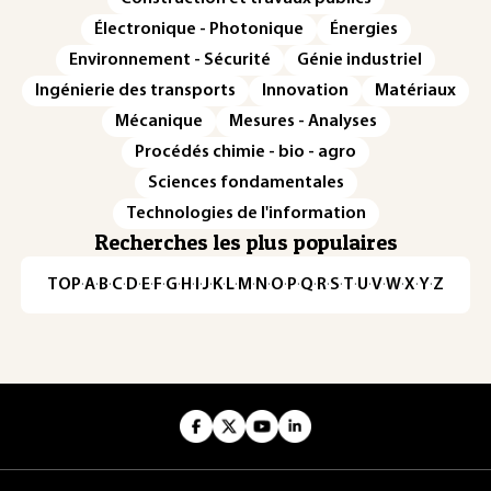
Électronique - Photonique
Énergies
Environnement - Sécurité
Génie industriel
Ingénierie des transports
Innovation
Matériaux
Mécanique
Mesures - Analyses
Procédés chimie - bio - agro
Sciences fondamentales
Technologies de l'information
Recherches les plus populaires
TOP
·
A
·
B
·
C
·
D
·
E
·
F
·
G
·
H
·
I
·
J
·
K
·
L
·
M
·
N
·
O
·
P
·
Q
·
R
·
S
·
T
·
U
·
V
·
W
·
X
·
Y
·
Z