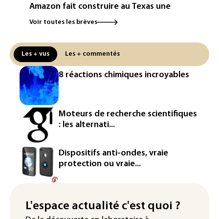
Amazon fait construire au Texas une
immense centrale à gaz pour ses
Voir toutes les brèves
centres de données
L'UE demande à Meta et TikTok de
Les + vus
Les + commentés
renforcer la surveillance et la
vérification des faits après l'affaire de
8 réactions chimiques incroyables
Ceuta
L'Europe se prépare à une baisse de la
production d'électricité lors de l'éclipse
Moteurs de recherche scientifiques
solaire
: les alternati...
La métropole de Rouen porte plainte
contre BASF pour pollution aux PFAS
Dispositifs anti-ondes, vraie
protection ou vraie...
Canicule: à l'arrêt depuis fin juillet, la
centrale de Golfech reconnectée au
réseau
L'espace actualité c'est quoi ?
Véhicules de livraison autonomes: la