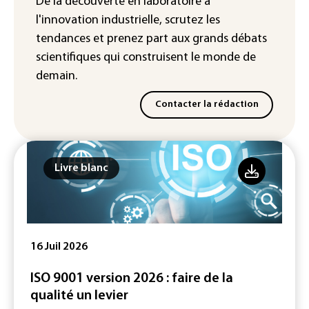
De la découverte en laboratoire à
France ouvre la voie à leur
l'innovation industrielle, scrutez les
homologation
tendances
et prenez part aux
grands débats
scientifiques
qui construisent le monde de
demain.
Contacter la rédaction
Livre blanc
16 Juil 2026
ISO 9001 version 2026 : faire de la
qualité un levier