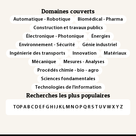
Domaines couverts
Automatique - Robotique
Biomédical - Pharma
Construction et travaux publics
Électronique - Photonique
Énergies
Environnement - Sécurité
Génie industriel
Ingénierie des transports
Innovation
Matériaux
Mécanique
Mesures - Analyses
Procédés chimie - bio - agro
Sciences fondamentales
Technologies de l'information
Recherches les plus populaires
TOP
·
A
·
B
·
C
·
D
·
E
·
F
·
G
·
H
·
I
·
J
·
K
·
L
·
M
·
N
·
O
·
P
·
Q
·
R
·
S
·
T
·
U
·
V
·
W
·
X
·
Y
·
Z