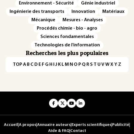
Environnement - Sécurité
Génie industriel
Ingénierie des transports
Innovation
Matériaux
Mécanique
Mesures - Analyses
Procédés chimie - bio - agro
Sciences fondamentales
Technologies de l'information
Recherches les plus populaires
TOP
·
A
·
B
·
C
·
D
·
E
·
F
·
G
·
H
·
I
·
J
·
K
·
L
·
M
·
N
·
O
·
P
·
Q
·
R
·
S
·
T
·
U
·
V
·
W
·
X
·
Y
·
Z
Accueil
|
A propos
|
Annuaire auteurs
|
Experts scientifiques
|
Publicité
|
Aide & FAQ
|
Contact