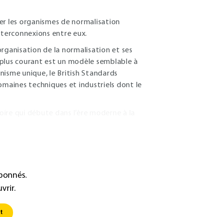
er les organismes de normalisation
nterconnexions entre eux.
’organisation de la normalisation et ses
 plus courant est un modèle semblable à
nisme unique, le British Standards
 domaines techniques et industriels dont le
toire qui débute dans l’ère moderne à la
abonnés.
vrir.
t