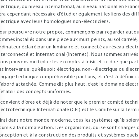
lectrique, du niveau international, au niveau national en France
era cependant nécessaire d’étudier également les liens des di
lectrique avec leurs homologues non-électriciens.
our poursuivre notre propos, commençons par regarder autour
ommes installés dans une pièce aux murs peints, au sol carrelé, 
rdinateur éclairé par un luminaire et connecté au réseau élect
nterconnecté et international (Internet). Nous sommes arrivés l
ous pouvons multiplier les exemples à loisir et se dire que part
st intervenue, qu’elle soit électrique, non--électrique ou électro
angage technique compréhensible par tous, et c’est à définir c
’abord attachée. Comme dit plus haut, c’est le domaine électriq
’établir des concepts uniformes.
l convient d’ores et déjà de noter que le premier comité techn
lectrotechnique Internationale (CEI) est le Comité sur la Term
insi dans notre monde moderne, tous les systèmes qu’ils soien
oumis à la normalisation. Des organismes, qui se sont chargés 
onception et à la construction des produits et systèmes quels qu