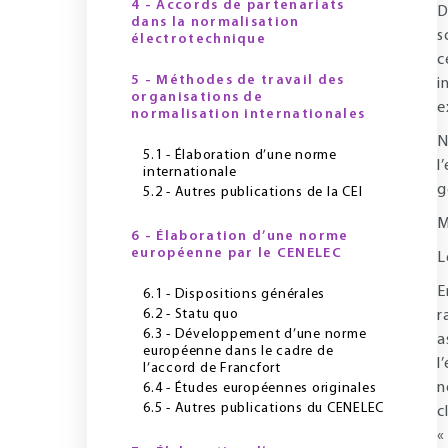
4 - Accords de partenariats
D
dans la normalisation
s
électrotechnique
c
5 - Méthodes de travail des
i
organisations de
e
normalisation internationales
N
5.1 - Élaboration d’une norme
l
internationale
g
5.2 - Autres publications de la CEI
M
6 - Élaboration d’une norme
européenne par le CENELEC
L
E
6.1 - Dispositions générales
6.2 - Statu quo
r
6.3 - Développement d’une norme
a
européenne dans le cadre de
l
l’accord de Francfort
n
6.4 - Études européennes originales
6.5 - Autres publications du CENELEC
c
«