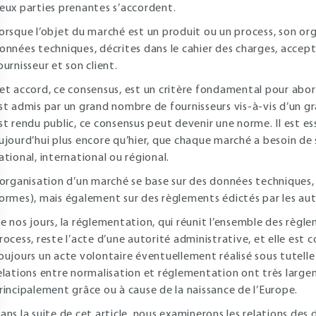
eux parties prenantes s’accordent.
orsque l’objet du marché est un produit ou un process, son org
onnées techniques, décrites dans le cahier des charges, acce
ournisseur et son client.
et accord, ce consensus, est un critère fondamental pour aborde
st admis par un grand nombre de fournisseurs vis-à-vis d’un gr
st rendu public, ce consensus peut devenir une norme. Il est es
ujourd’hui plus encore qu’hier, que chaque marché a besoin de 
ational, international ou régional.
’organisation d’un marché se base sur des données techniques
ormes), mais également sur des règlements édictés par les aut
e nos jours, la réglementation, qui réunit l’ensemble des règl
rocess, reste l’acte d’une autorité administrative, et elle est 
oujours un acte volontaire éventuellement réalisé sous tutelle
elations entre normalisation et réglementation ont très large
rincipalement grâce ou à cause de la naissance de l’Europe.
ans la suite de cet article, nous examinerons les relations des