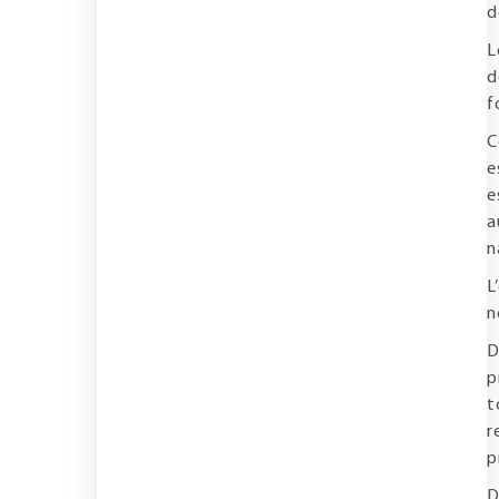
d
L
d
f
C
e
e
a
n
L
n
D
p
t
r
p
D