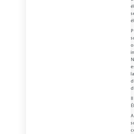
é
s
é
P
s
o
i
N
e
l
d
d
I
É
A
s
c