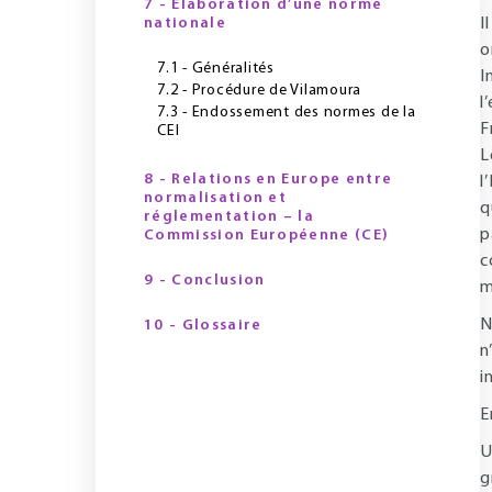
7 - Élaboration d’une norme
nationale
I
o
7.1 - Généralités
I
7.2 - Procédure de Vilamoura
l
7.3 - Endossement des normes de la
F
CEI
L
8 - Relations en Europe entre
l
normalisation et
q
réglementation – la
p
Commission Européenne (CE)
c
9 - Conclusion
m
N
10 - Glossaire
n
i
E
U
g