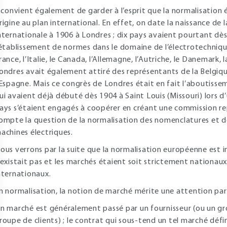
l convient également de garder à l’esprit que la normalisation 
rigine au plan international. En effet, on date la naissance d
nternationale à 1906 à Londres ; dix pays avaient pourtant dè
’établissement de normes dans le domaine de l’électrotechnique
rance, l’Italie, le Canada, l’Allemagne, l’Autriche, le Danemark
ondres avait également attiré des représentants de la Belgiqu
’Espagne. Mais ce congrès de Londres était en fait l’aboutissem
ui avaient déjà débuté dès 1904 à Saint Louis (Missouri) lors d
ays s’étaient engagés à coopérer en créant une commission r
ompte la question de la normalisation des nomenclatures et de
achines électriques.
ous verrons par la suite que la normalisation européenne est i
’existait pas et les marchés étaient soit strictement nationau
nternationaux.
n normalisation, la notion de marché mérite une attention part
n marché est généralement passé par un fournisseur (ou un gro
roupe de clients) ; le contrat qui sous-tend un tel marché défin