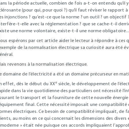
ans la période actuelle, combien de fois a-t-on entendu qu’il 
clérosante (pour qui, pour quoi ?) qu’il faut réviser le rapport à
es injonctions ? qu’est-ce que la norme ? un outil ? un objectif 
nterfère-t-elle avec la réglementation ? que se cache-t-il derri
xiste une norme volontaire, existe-t-il une norme obligatoire..
ous espérons par cet article aider le lecteur à répondre à ces 
’exemple de la normalisation électrique sa curiosité aura été éve
énéral.
ais revenons à la normalisation électrique.
e domaine de l’électricité a été un domaine précurseur en mat
e
n effet, dès le début du XX
siècle, le développement de l’éle
apide dans la vie quotidienne des particuliers ont nécessité l’
ssurant le transport et la fourniture de cette nouvelle énergi
’équipement final. Cette nécessité imposait une compatibilité q
ormes électriques. Ce besoin de compatibilité impliquait, de fa
lients, au moins en ce qui concernait les dimensions des diver
 moderne » était née puisque ces accords impliquaient l’appro