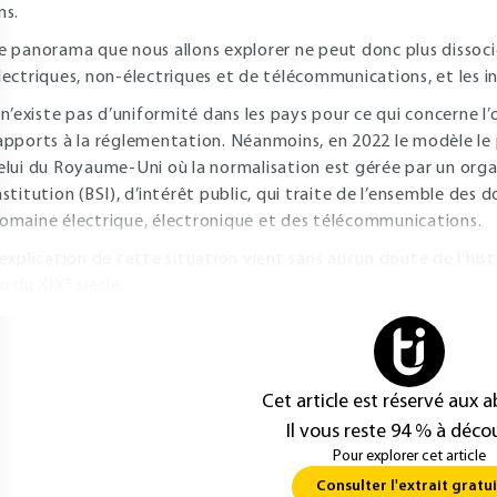
ns.
e panorama que nous allons explorer ne peut donc plus dissoci
lectriques, non-électriques et de télécommunications, et les i
l n’existe pas d’uniformité dans les pays pour ce qui concerne l
apports à la réglementation. Néanmoins, en 2022 le modèle le
elui du Royaume-Uni où la normalisation est gérée par un orga
nstitution (BSI), d’intérêt public, qui traite de l’ensemble des
omaine électrique, électronique et des télécommunications.
’explication de cette situation vient sans aucun doute de l’his
e
in du XIX
siècle.
Cet article est réservé aux 
Il vous reste 94 % à décou
Pour explorer cet article
Consulter l'extrait gratui