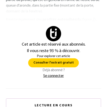
partie du profilé, qui est en général en forme de flèche ou de
queue d’aronde, dans la partie fixe (montant de la porte,
dormant de la fenêtre).
Il existe également des
profilés autoadhésifs
(figure
7
)...
Cet article est réservé aux abonnés.
Il vous reste 93 % à découvrir.
Pour explorer cet article
Consulter l'extrait gratuit
Déjà abonné ?
Se connecter
LECTURE EN COURS