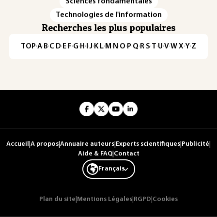
Sciences fondamentales
Technologies de l'information
Recherches les plus populaires
TOP
·
A
·
B
·
C
·
D
·
E
·
F
·
G
·
H
·
I
·
J
·
K
·
L
·
M
·
N
·
O
·
P
·
Q
·
R
·
S
·
T
·
U
·
V
·
W
·
X
·
Y
·
Z
Accueil
|
A propos
|
Annuaire auteurs
|
Experts scientifiques
|
Publicité
|
Aide & FAQ
|
Contact
Français
Plan du site
|
Mentions Légales
|
RGPD
|
Cookies