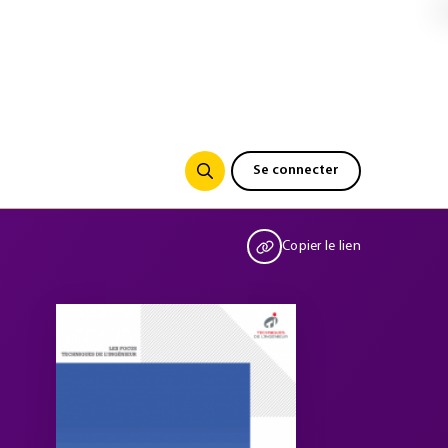
Se connecter
Copier le lien