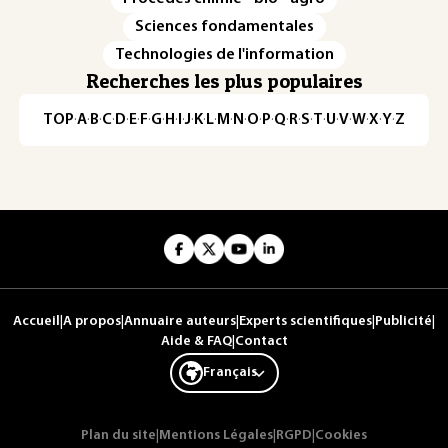
Sciences fondamentales
Technologies de l'information
Recherches les plus populaires
TOP
·
A
·
B
·
C
·
D
·
E
·
F
·
G
·
H
·
I
·
J
·
K
·
L
·
M
·
N
·
O
·
P
·
Q
·
R
·
S
·
T
·
U
·
V
·
W
·
X
·
Y
·
Z
Accueil
|
A propos
|
Annuaire auteurs
|
Experts scientifiques
|
Publicité
|
Aide & FAQ
|
Contact
Français
Plan du site
|
Mentions Légales
|
RGPD
|
Cookies