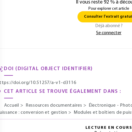
Il vous reste 92 % à décou
Pour explorer cet article
Consulter l'extrait gratui
Déjà abonné ?
Se connecter
DOI (DIGITAL OBJECT IDENTIFIER)
ttps://doi.org/10.51257/a-v1-d3116
CET ARTICLE SE TROUVE ÉGALEMENT DANS :
Accueil
>
Ressources documentaires
>
Électronique - Pho
uissance : conversion et gestion
>
Modules et boîtiers de pui
LECTURE EN COUR