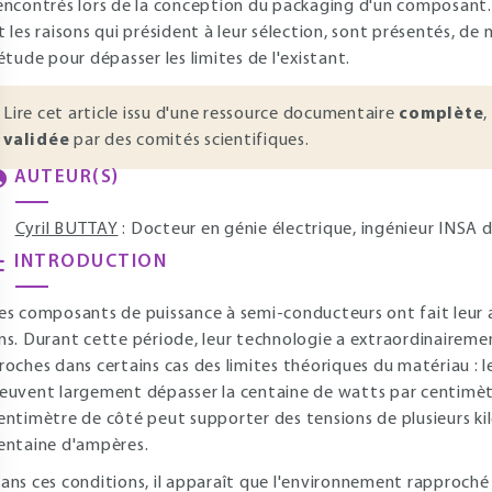
encontrés lors de la conception du packaging d'un composant. E
t les raisons qui président à leur sélection, sont présentés, d
'étude pour dépasser les limites de l'existant.
Lire cet article issu d'une ressource documentaire
complète
,
validée
par des comités scientifiques.
AUTEUR(S)
Cyril BUTTAY
: Docteur en génie électrique, ingénieur INSA
INTRODUCTION
es composants de puissance à semi-conducteurs ont fait leur a
ns. Durant cette période, leur technologie a extraordinairemen
roches dans certains cas des limites théoriques du matériau : 
euvent largement dépasser la centaine de watts par centimètre
entimètre de côté peut supporter des tensions de plusieurs ki
entaine d'ampères.
ans ces conditions, il apparaît que l'environnement rapproché