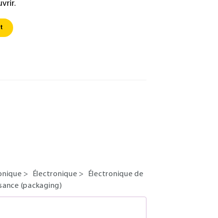
vrir.
t
tonique
>
Électronique
>
Électronique de
ssance (packaging)
S