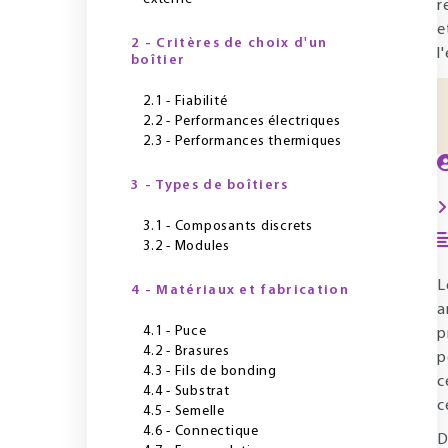
r
e
2 - Critères de choix d'un
l
boîtier
2.1 - Fiabilité
2.2 - Performances électriques
2.3 - Performances thermiques
3 - Types de boîtiers
3.1 - Composants discrets
3.2 - Modules
L
4 - Matériaux et fabrication
a
4.1 - Puce
p
4.2 - Brasures
p
4.3 - Fils de bonding
c
4.4 - Substrat
c
4.5 - Semelle
4.6 - Connectique
D