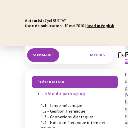
Auteur(s)
: Cyril BUTTAY
Date de publication
: 10 mai 2010 |
Read in English
SOMMAIRE
MÉDIAS
L
d
Présentation
p
1 - Rôle du packaging
l
L
1.1 - Tenue mécanique
g
1.2 - Gestion Thermique
p
1.3 - Connexions électriques
u
1.4 - Isolation électrique interne et
externe