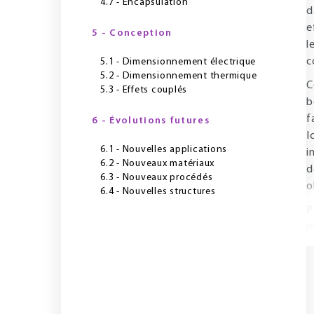
4.7 - Encapsulation
d
e
5 - Conception
l
c
5.1 - Dimensionnement électrique
5.2 - Dimensionnement thermique
C
5.3 - Effets couplés
b
f
6 - Évolutions futures
I
6.1 - Nouvelles applications
i
6.2 - Nouveaux matériaux
d
6.3 - Nouveaux procédés
o
6.4 - Nouvelles structures
P
m