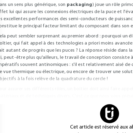
ans un sens plus générique, son
packaging
) joue un rôle pri
ffet lui qui assure les connexions électriques de la puce et l'év
es excellentes performances des semi-conducteurs de puissance 
onstitue le principal facteur limitant du composant dans son 
ela peut sembler surprenant au premier abord : pourquoi un 
oîtier, qui fait appel à des technologies a priori moins avancée
ait autant de progrès que les puces ? La réponse réside dans la
ci, peut-être plus qu'ailleurs, le travail de conception consist
mpératifs souvent antinomiques : s'il est relativement aisé de 
e vue thermique ou électrique, ou encore de trouver une soluti
bjectifs à la fois relève de la quadrature du cercle !
our assurer ses différents rôles, un boîtier doit ainsi faire ap
atériaux et de techniques divers. C'est ce que nous vous prése
Cet article est réservé aux 