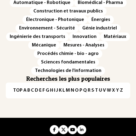
Automatique - Robotique
Biomédical - Pharma
Construction et travaux publics
Électronique - Photonique
Énergies
Environnement - Sécurité
Génie industriel
Ingénierie des transports
Innovation
Matériaux
Mécanique
Mesures - Analyses
Procédés chimie - bio - agro
Sciences fondamentales
Technologies de l'information
Recherches les plus populaires
TOP
·
A
·
B
·
C
·
D
·
E
·
F
·
G
·
H
·
I
·
J
·
K
·
L
·
M
·
N
·
O
·
P
·
Q
·
R
·
S
·
T
·
U
·
V
·
W
·
X
·
Y
·
Z