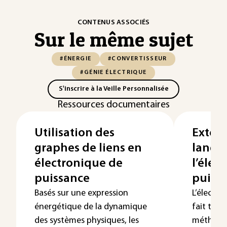
CONTENUS ASSOCIÉS
Sur le même sujet
#ÉNERGIE
#CONVERTISSEUR
#GÉNIE ÉLECTRIQUE
S'inscrire à la Veille Personnalisée
Ressources documentaires
Utilisation des
Exten
graphes de liens en
langa
électronique de
l’élec
puissance
puiss
Basés sur une expression
L’électro
énergétique de la dynamique
fait très
des systèmes physiques, les
méthodes