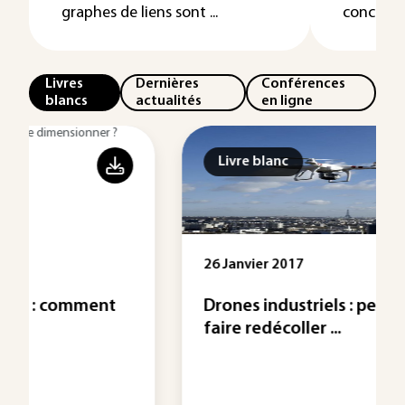
graphes de liens sont ...
conceptio
Livres
Dernières
Conférences
blancs
actualités
en ligne
Livre blanc
26 Janvier 2017
Drones industriels : peuvent-ils
faire redécoller ...