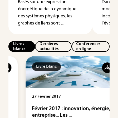
Basés sur une expression
Dans tou
énergétique de la dynamique
modélis
des systèmes physiques, les
inconto
graphes de liens sont ...
l'évolut
Livres
Dernières
Conférences
blancs
actualités
en ligne
Livre blanc
27 Février 2017
Février 2017 : innovation, énergie,
entreprise... Les ...