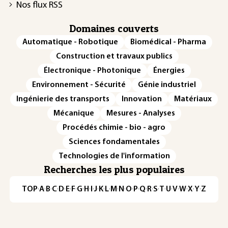
Nos flux RSS
Domaines couverts
Automatique - Robotique
Biomédical - Pharma
Construction et travaux publics
Électronique - Photonique
Énergies
Environnement - Sécurité
Génie industriel
Ingénierie des transports
Innovation
Matériaux
Mécanique
Mesures - Analyses
Procédés chimie - bio - agro
Sciences fondamentales
Technologies de l'information
Recherches les plus populaires
TOP
·
A
·
B
·
C
·
D
·
E
·
F
·
G
·
H
·
I
·
J
·
K
·
L
·
M
·
N
·
O
·
P
·
Q
·
R
·
S
·
T
·
U
·
V
·
W
·
X
·
Y
·
Z