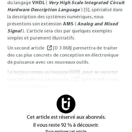
du langage
VHDL
(
Very High Scale Integrated Circuit
Hardware Description Language
) [5], spécialisé dans
la description des systèmes numériques, nous
présentons son extension
AMS
(
Analog and Mixed
Signal
). L’article sera clos par quelques exemples
simples et purement illustratifs.
Un second article
[D 3 068] permettra de traiter
des cas plus concrets de conception en électronique
de puissance avec ces nouveaux outils.
Le lecteur rompu au langage VHDL peut se reporter
sans attendre au paragraphe
2
(partie AMS) (voir
schéma de la figure
1
).
Cet article est réservé aux abonnés.
Il vous reste 92 % à découvrir.
Pour explorer cet article