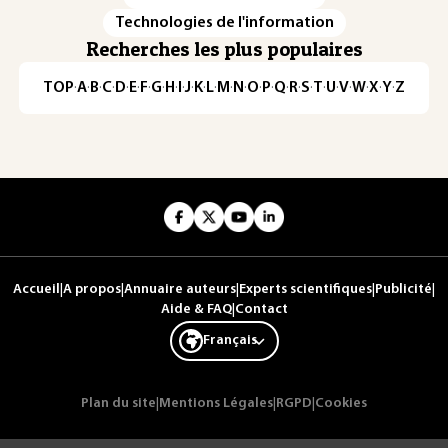
Technologies de l'information
Recherches les plus populaires
TOP
·
A
·
B
·
C
·
D
·
E
·
F
·
G
·
H
·
I
·
J
·
K
·
L
·
M
·
N
·
O
·
P
·
Q
·
R
·
S
·
T
·
U
·
V
·
W
·
X
·
Y
·
Z
Accueil
|
A propos
|
Annuaire auteurs
|
Experts scientifiques
|
Publicité
|
Aide & FAQ
|
Contact
Français
Plan du site
|
Mentions Légales
|
RGPD
|
Cookies