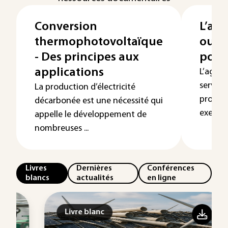
Conversion
L’agr
thermophotovoltaïque
outil
- Des principes aux
pour 
applications
L’agriv
service
La production d’électricité
product
décarbonée est une nécessité qui
exemple
appelle le développement de
nombreuses ...
Livres
Dernières
Conférences
blancs
actualités
en ligne
Livre blanc