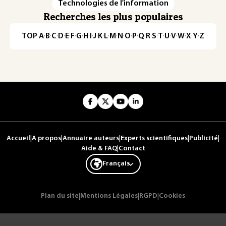
Technologies de l'information
Recherches les plus populaires
TOP
·
A
·
B
·
C
·
D
·
E
·
F
·
G
·
H
·
I
·
J
·
K
·
L
·
M
·
N
·
O
·
P
·
Q
·
R
·
S
·
T
·
U
·
V
·
W
·
X
·
Y
·
Z
Accueil
|
A propos
|
Annuaire auteurs
|
Experts scientifiques
|
Publicité
|
Aide & FAQ
|
Contact
Français
Plan du site
|
Mentions Légales
|
RGPD
|
Cookies