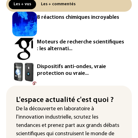
solaire
Les + vus
Les + commentés
La métropole de Rouen porte plainte
8 réactions chimiques incroyables
contre BASF pour pollution aux PFAS
Canicule: à l'arrêt depuis fin juillet, la
centrale de Golfech reconnectée au
Moteurs de recherche scientifiques
réseau
: les alternati...
Véhicules de livraison autonomes: la
France ouvre la voie à leur
Dispositifs anti-ondes, vraie
homologation
protection ou vraie...
Iris³: Eutelsat investira 3,4 milliards
d'euros dans la future constellation
européenne
L'espace actualité c'est quoi ?
De la découverte en laboratoire à
Le magazine VSD racheté par
l'innovation industrielle, scrutez les
l'entrepreneur Vianney d'Alançon
tendances
et prenez part aux
grands débats
scientifiques
qui construisent le monde de