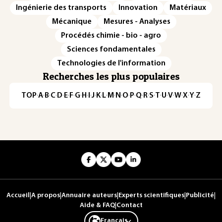
Ingénierie des transports
Innovation
Matériaux
Mécanique
Mesures - Analyses
Procédés chimie - bio - agro
Sciences fondamentales
Technologies de l'information
Recherches les plus populaires
TOP
·
A
·
B
·
C
·
D
·
E
·
F
·
G
·
H
·
I
·
J
·
K
·
L
·
M
·
N
·
O
·
P
·
Q
·
R
·
S
·
T
·
U
·
V
·
W
·
X
·
Y
·
Z
Accueil
|
A propos
|
Annuaire auteurs
|
Experts scientifiques
|
Publicité
|
Aide & FAQ
|
Contact
Français