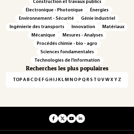
Construction et travaux publics
Électronique - Photonique
Énergies
Environnement - Sécurité
Génie industriel
Ingénierie des transports
Innovation
Matériaux
Mécanique
Mesures - Analyses
Procédés chimie - bio - agro
Sciences fondamentales
Technologies de l'information
Recherches les plus populaires
TOP
·
A
·
B
·
C
·
D
·
E
·
F
·
G
·
H
·
I
·
J
·
K
·
L
·
M
·
N
·
O
·
P
·
Q
·
R
·
S
·
T
·
U
·
V
·
W
·
X
·
Y
·
Z