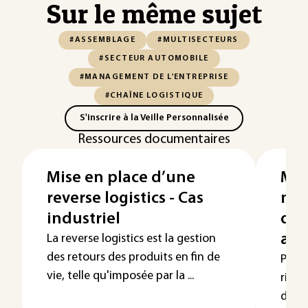
Sur le même sujet
#ASSEMBLAGE
#MULTISECTEURS
#SECTEUR AUTOMOBILE
#MANAGEMENT DE L'ENTREPRISE
#CHAÎNE LOGISTIQUE
S'inscrire à la Veille Personnalisée
Ressources documentaires
Mise en place d’une
Mod
reverse logistics - Cas
num
industriel
de 
aut
La reverse logistics est la gestion
des retours des produits en fin de
Procé
vie, telle qu'imposée par la ...
rive
d’ass