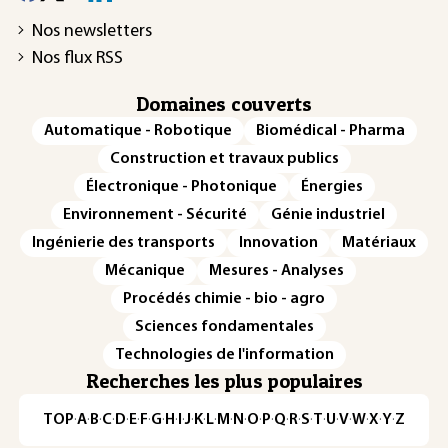
Nos newsletters
Nos flux RSS
Domaines couverts
Automatique - Robotique
Biomédical - Pharma
Construction et travaux publics
Électronique - Photonique
Énergies
Environnement - Sécurité
Génie industriel
Ingénierie des transports
Innovation
Matériaux
Mécanique
Mesures - Analyses
Procédés chimie - bio - agro
Sciences fondamentales
Technologies de l'information
Recherches les plus populaires
TOP
·
A
·
B
·
C
·
D
·
E
·
F
·
G
·
H
·
I
·
J
·
K
·
L
·
M
·
N
·
O
·
P
·
Q
·
R
·
S
·
T
·
U
·
V
·
W
·
X
·
Y
·
Z