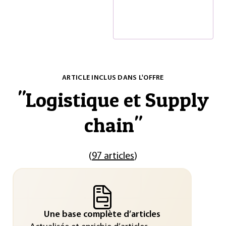
ARTICLE INCLUS DANS L'OFFRE
"
Logistique et Supply
chain
"
(
97 articles
)
Une base complète d’articles