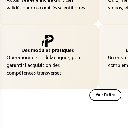
Actualisée et enrichie d’articles
Quiz, méd
validés par nos comités scientifiques.
vidéos, et
Des modules pratiques
D
Opérationnels et didactiques, pour
Un ensemb
garantir l'acquisition des
compléme
compétences transverses.
Voir l'offre