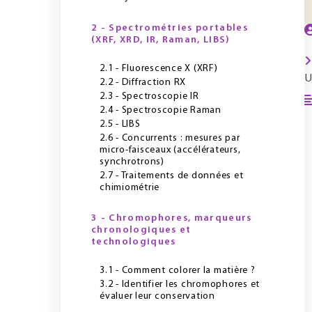
2 - Spectrométries portables
(XRF, XRD, IR, Raman, LIBS)
2.1 - Fluorescence X (XRF)
U
2.2 - Diffraction RX
2.3 - Spectroscopie IR
2.4 - Spectroscopie Raman
2.5 - LIBS
2.6 - Concurrents : mesures par
micro-faisceaux (accélérateurs,
synchrotrons)
2.7 - Traitements de données et
chimiométrie
3 - Chromophores, marqueurs
chronologiques et
technologiques
3.1 - Comment colorer la matière ?
3.2 - Identifier les chromophores et
évaluer leur conservation