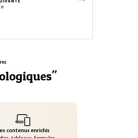
UIVANTE
te
FRE
ologiques
"
es contenus enrichis