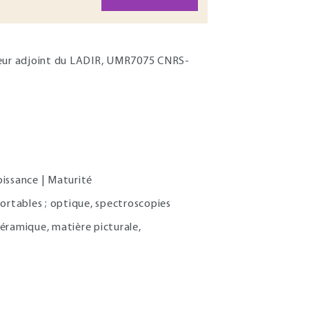
teur adjoint du LADIR, UMR7075 CNRS-
oissance | Maturité
ortables ; optique, spectroscopies
céramique, matière picturale,