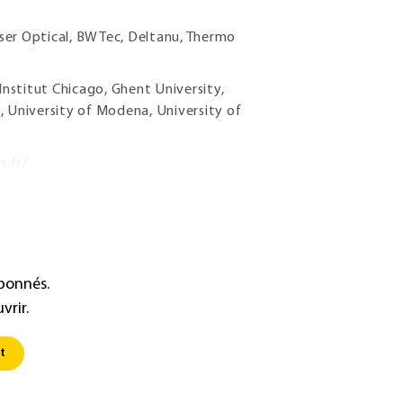
yser Optical, BWTec, Deltanu, Thermo
 Institut Chicago, Ghent University,
, University of Modena, University of
s.fr/
abonnés.
vrir.
t