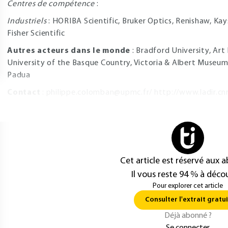
Centres de compétence
:
Industriels
: HORIBA Scientific, Bruker Optics, Renishaw, Ka
Fisher Scientific
Autres acteurs dans le monde
: Bradford University, Art
University of the Basque Country, Victoria & Albert Museum
Padua
Contact
:
philippe.colomban@upmc.fr
/
http://www.ladir.cnr
Cet article est réservé aux 
Il vous reste 94 % à décou
Pour explorer cet article
Consulter l'extrait gratui
Déjà abonné ?