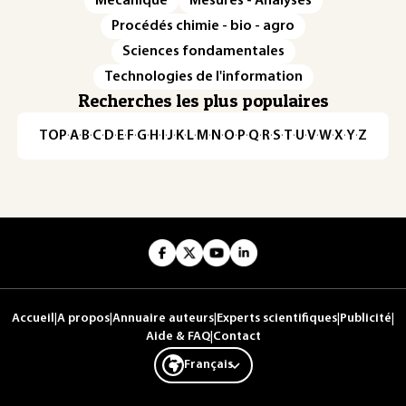
Mécanique
Mesures - Analyses
Procédés chimie - bio - agro
Sciences fondamentales
Technologies de l'information
Recherches les plus populaires
TOP
·
A
·
B
·
C
·
D
·
E
·
F
·
G
·
H
·
I
·
J
·
K
·
L
·
M
·
N
·
O
·
P
·
Q
·
R
·
S
·
T
·
U
·
V
·
W
·
X
·
Y
·
Z
Accueil
|
A propos
|
Annuaire auteurs
|
Experts scientifiques
|
Publicité
|
Aide & FAQ
|
Contact
Français