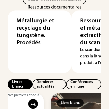
Ressources documentaires
Métallurgie et
Ressource
recyclage du
et métallu
tungstène.
extractive
Procédés
du scandi
Le scandium, l
dans la lithosph
produit à l'origin
Livres
Dernières
Conférences
blancs
actualités
en ligne
Livre blanc