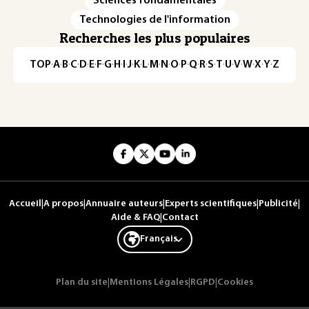
Sciences fondamentales
Technologies de l'information
Recherches les plus populaires
TOP
·
A
·
B
·
C
·
D
·
E
·
F
·
G
·
H
·
I
·
J
·
K
·
L
·
M
·
N
·
O
·
P
·
Q
·
R
·
S
·
T
·
U
·
V
·
W
·
X
·
Y
·
Z
Accueil
|
A propos
|
Annuaire auteurs
|
Experts scientifiques
|
Publicité
|
Aide & FAQ
|
Contact
Français
Plan du site
|
Mentions Légales
|
RGPD
|
Cookies