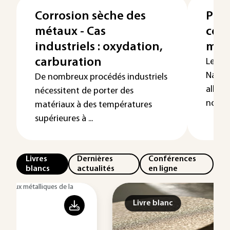
Corrosion sèche des
Phé
métaux - Cas
corr
industriels : oxydation,
méta
carburation
Les mé
Na, Ga
De nombreux procédés industriels
alliag
nécessitent de porter des
nombre
matériaux à des températures
supérieures à ...
Livres
Dernières
Conférences
blancs
actualités
en ligne
Livre blanc