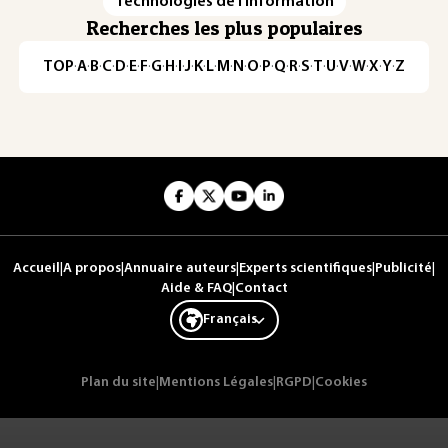
Technologies de l'information
Recherches les plus populaires
TOP
·
A
·
B
·
C
·
D
·
E
·
F
·
G
·
H
·
I
·
J
·
K
·
L
·
M
·
N
·
O
·
P
·
Q
·
R
·
S
·
T
·
U
·
V
·
W
·
X
·
Y
·
Z
Accueil
|
A propos
|
Annuaire auteurs
|
Experts scientifiques
|
Publicité
|
Aide & FAQ
|
Contact
Français
Plan du site
|
Mentions Légales
|
RGPD
|
Cookies