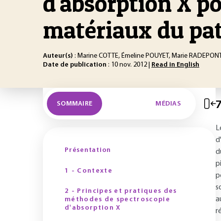
d'absorption X po
matériaux du pa
Auteur(s)
: Marine COTTE, Émeline POUYET, Marie RADEPONT,
Date de publication
: 10 nov. 2012 |
Read in English
7
SOMMAIRE
MÉDIAS
L
d
Présentation
d
p
1 - Contexte
p
s
2 - Principes et pratiques des
a
méthodes de spectroscopie
d'absorption X
r