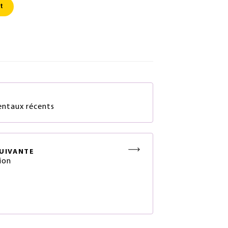
t
S
ntaux récents
UIVANTE
ion