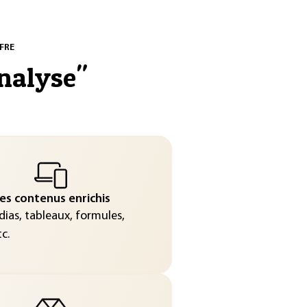
FRE
nalyse
"
es contenus enrichis
ias, tableaux, formules,
c.