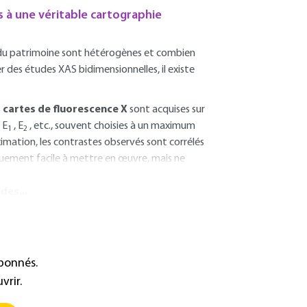
 à une véritable cartographie
x du patrimoine sont hétérogènes et combien
er des études XAS bidimensionnelles, il existe
s
cartes de fluorescence X
sont acquises sur
 E
, E
, etc., souvent choisies à un maximum
1
2
mation, les contrastes observés sont corrélés
uement facile à mettre en œuvre, mais ne
des...
abonnés.
vrir.