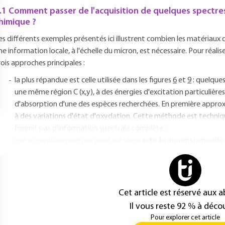
.1 Comment passer de l'acquisition de quelques spectres
himique ?
es différents exemples présentés ici illustrent combien les matériau
ne information locale, à l'échelle du micron, est nécessaire. Pour réalis
rois approches principales :
la plus répandue est celle utilisée dans les figures
6
et
9
: quelque
une même région C (x,y), à des énergies d'excitation particulières
d'absorption d'une des espèces recherchées. En première approxi
à des variations d'état d'oxydation. Cette méthode est techniq
fournit pas d'information spectrale complète ;
une acquisition pixel par pixel, sur une
carte bidimensionnelle 
Cet article est réservé aux 
Il vous reste 92 % à décou
Pour explorer cet article