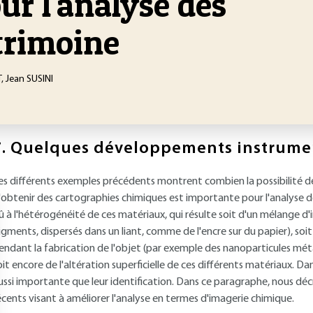
ur l'analyse des
trimoine
 Jean SUSINI
.
Quelques développements instrume
es différents exemples précédents montrent combien la possibilité de
'obtenir des cartographies chimiques est importante pour l'analyse de
û à l'hétérogénéité de ces matériaux, qui résulte soit d'un mélange d'
igments, dispersés dans un liant, comme de l'encre sur du papier), s
endant la fabrication de l'objet (par exemple des nanoparticules méta
oit encore de l'altération superficielle de ces différents matériaux. Da
ussi importante que leur identification. Dans ce paragraphe, nous d
écents visant à améliorer l'analyse en termes d'imagerie chimique.