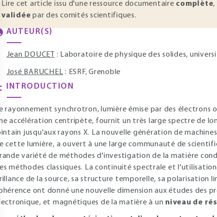
Lire cet article issu d'une ressource documentaire
complète
,
validée
par des comités scientifiques.
AUTEUR(S)
Jean DOUCET
: Laboratoire de physique des solides, univers
José BARUCHEL
: ESRF, Grenoble
INTRODUCTION
e rayonnement synchrotron, lumière émise par des électrons ou
ne accélération centripète, fournit un très large spectre de l
ointain jusqu'aux rayons X. La nouvelle génération de machines
e cette lumière, a ouvert à une large communauté de scientifiq
rande variété de méthodes d'investigation de la matière con
es méthodes classiques. La continuité spectrale et l'utilisati
rillance de la source, sa structure temporelle, sa polarisation li
ohérence ont donné une nouvelle dimension aux études des pro
lectronique, et magnétiques de la matière à un
niveau de ré