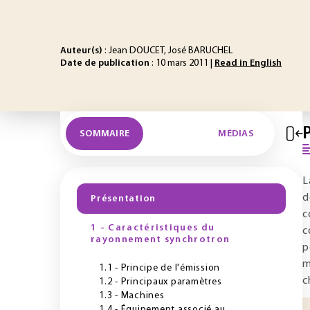
Auteur(s)
: Jean DOUCET, José BARUCHEL
Date de publication
: 10 mars 2011 |
Read in English
SOMMAIRE
MÉDIAS
L
d
Présentation
c
1 - Caractéristiques du
c
rayonnement synchrotron
p
m
1.1 - Principe de l'émission
c
1.2 - Principaux paramètres
1.3 - Machines
1.4 - Équipement associé au