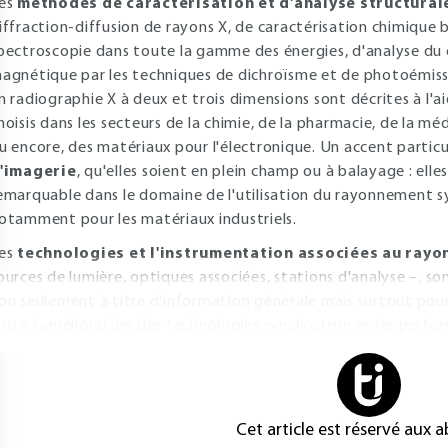
es
méthodes de caractérisation et d'analyse structural
iffraction-diffusion de rayons X, de caractérisation chimique 
pectroscopie dans toute la gamme des énergies, d'analyse d
agnétique par les techniques de dichroïsme et de photoémis
n radiographie X à deux et trois dimensions sont décrites à l'
hoisis dans les secteurs de la chimie, de la pharmacie, de la méd
u encore, des matériaux pour l'électronique. Un accent particul
'imagerie
, qu'elles soient en plein champ ou à balayage : elle
emarquable dans le domaine de l'utilisation du rayonnement s
otamment pour les matériaux industriels.
es
technologies et l'instrumentation associées au ray
ources de lumière, optiques associées, stations d'analyse –, 
on seulement à titre d'information générale mais surtout pour b
ntre l'amélioration des technologies synchrotron et les perfo
Cet article est réservé aux 