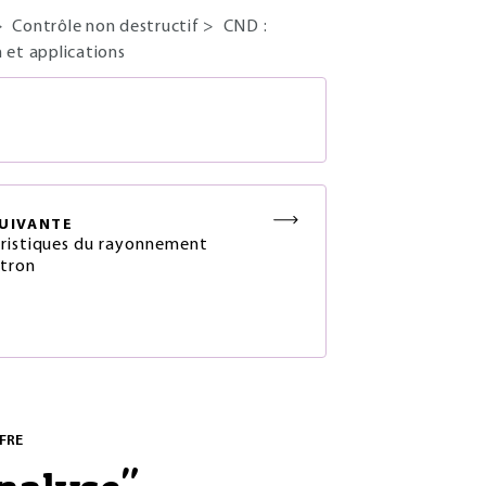
>
Contrôle non destructif
>
CND :
et applications
S
UIVANTE
ristiques du rayonnement
tron
FRE