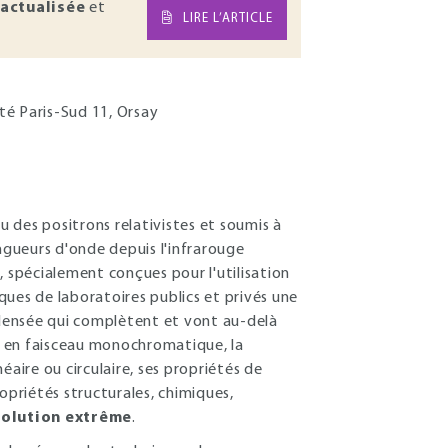
actualisée
et
LIRE L’ARTICLE
ité Paris-Sud 11, Orsay
 des positrons relativistes et soumis à
ongueurs d'onde depuis l'infrarouge
, spécialement conçues pour l'utilisation
ues de laboratoires publics et privés une
densée qui complètent et vont au-delà
on en faisceau monochromatique, la
néaire ou circulaire, ses propriétés de
priétés structurales, chimiques,
solution extrême
.