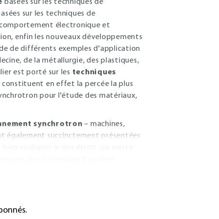
e
basées sur les techniques de
basées sur les techniques de
u comportement électronique et
sion, enfin les nouveaux développements
aide de différents exemples d'application
ecine, de la métallurgie, des plastiques,
ier est porté sur les
techniques
s constituent en effet la percée la plus
ynchrotron pour l'étude des matériaux,
onnement synchrotron
– machines,
sont également succinctement présentées
ien souligner le lien étroit qui existe
rmances des techniques d'analyse.
abonnés.