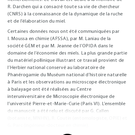
R. Darchen qui a consacré toute sa vie de chercheur
(CNRS) à la connaissance de la dynamique de la ruche
et de l’élaboration du miel.
Certaines données nous ont été communiquées par
I. Moussa en chimie (AFSSA), par M. Laniau de la
société GEM et par M. Jeanne de l’OPIDA dans le
domaine de l’économie des miels. La plus grande partie
du matériel pollinique illustrant ce travail provient de
l’Herbier national conservé au laboratoire de
Phanérogamie du Muséum national d’histoire naturelle
à Paris et les observations au microscope électronique
à balayage ont été réalisées au Centre
interuniversitaire de Microscopie électronique de
l’université Pierre-et-Marie-Curie (Paris VI). L’ensemble
du manuscrit a été relu et discuté par G. Callen
(botaniste, MNHN), R. Coutin (entomologiste, OPIE) et
G. Parc (ingénieur-docteur en chimie).