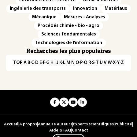
Ingénierie des transports
Innovation
Matériaux
Mécanique
Mesures - Analyses
Procédés chimie - bio - agro
Sciences fondamentales
Technologies de l'information
Recherches les plus populaires
TOP
·
A
·
B
·
C
·
D
·
E
·
F
·
G
·
H
·
I
·
J
·
K
·
L
·
M
·
N
·
O
·
P
·
Q
·
R
·
S
·
T
·
U
·
V
·
W
·
X
·
Y
·
Z
Accueil
|
A propos
|
Annuaire auteurs
|
Experts scientifiques
|
Publicité
|
Aide & FAQ
|
Contact