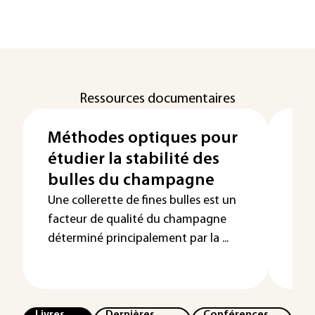
Ressources documentaires
Méthodes optiques pour
St
étudier la stabilité des
de
bulles du champagne
al
Une collerette de fines bulles est un
facteur de qualité du champagne
déterminé principalement par la ...
Livres
Dernières
Conférences