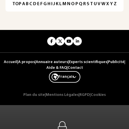
TOP
·
A
·
B
·
C
·
D
·
E
·
F
·
G
·
H
·
I
·
J
·
K
·
L
·
M
·
N
·
O
·
P
·
Q
·
R
·
S
·
T
·
U
·
V
·
W
·
X
·
Y
·
Z
Accueil
|
A propos
|
Annuaire auteurs
|
Experts scientifiques
|
Publicité
|
Aide & FAQ
|
Contact
Français
Plan du site
|
Mentions Légales
|
RGPD
|
Cookies