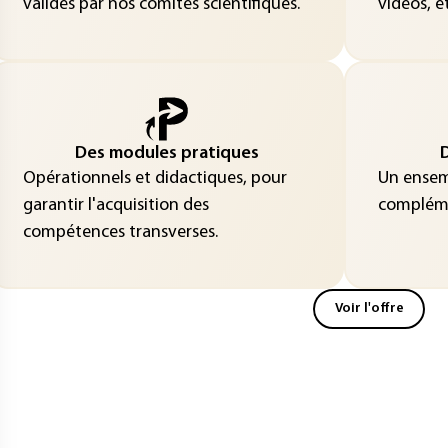
validés par nos comités scientifiques.
vidéos, et
Des modules pratiques
D
Opérationnels et didactiques, pour
Un ensemb
garantir l'acquisition des
compléme
compétences transverses.
Voir l'offre