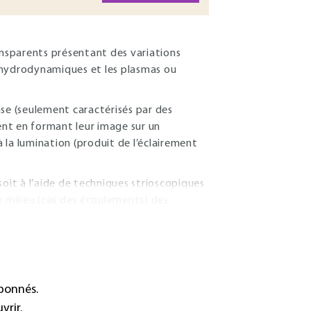
nsparents présentant des variations
 hydrodynamiques et les plasmas ou
ase (seulement caractérisés par des
ment en formant leur image sur un
 la lumination (produit de l’éclairement
 soit à l’aide de techniques strioscopiques
e milieu (cas des écoulements) des
abonnés.
vrir.