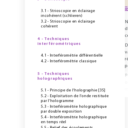
3.1 - Strioscopie en éclairage
incohérent (schlieren)
3.2 - Strioscopie en éclairage
N
cohérent
d
c
4 - Techniques
interférométriques
D
v
4.1 - Interférométrie différentielle
r
4.2 - Interférométrie classique
p
5 - Techniques
P
holographiques
o
m
5.1 - Principe de l’holographie [35]
5.2 - Exploitation de l’onde restituée
par l’hologramme
5.3 - Interférométrie holographique
par double exposition
5.4 - Interférométrie holographique
en temps réel
5.5 - Relief des écoulements