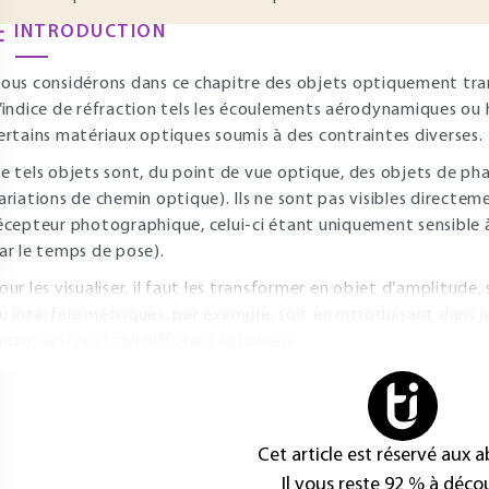
INTRODUCTION
ous considérons dans ce chapitre des objets optiquement tra
’indice de réfraction tels les écoulements aérodynamiques ou
ertains matériaux optiques soumis à des contraintes diverses.
e tels objets sont, du point de vue optique, des objets de ph
ariations de chemin optique). Ils ne sont pas visibles directe
écepteur photographique, celui-ci étant uniquement sensible à
ar le temps de pose).
our les visualiser, il faut les transformer en objet d’amplitude,
u interférométriques, par exemple, soit en introduisant dans l
icroparticules qui diffusent la lumière.
Cet article est réservé aux 
Il vous reste 92 % à décou