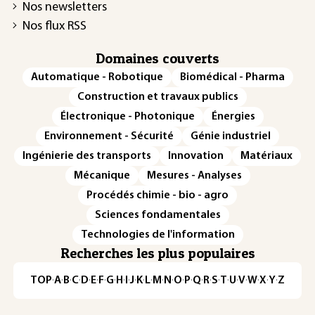
Nos newsletters
Nos flux RSS
Domaines couverts
Automatique - Robotique
Biomédical - Pharma
Construction et travaux publics
Électronique - Photonique
Énergies
Environnement - Sécurité
Génie industriel
Ingénierie des transports
Innovation
Matériaux
Mécanique
Mesures - Analyses
Procédés chimie - bio - agro
Sciences fondamentales
Technologies de l'information
Recherches les plus populaires
TOP
·
A
·
B
·
C
·
D
·
E
·
F
·
G
·
H
·
I
·
J
·
K
·
L
·
M
·
N
·
O
·
P
·
Q
·
R
·
S
·
T
·
U
·
V
·
W
·
X
·
Y
·
Z