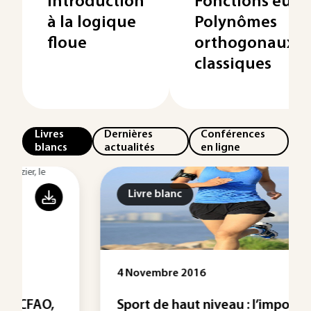
Introduction
Fonctions eulé
à la logique
Polynômes
floue
orthogonaux
classiques
Livres
Dernières
Conférences
blancs
actualités
en ligne
Livre blanc
4 Novembre 2016
Sport de haut niveau : l’important