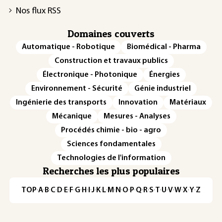
Nos flux RSS
Domaines couverts
Automatique - Robotique
Biomédical - Pharma
Construction et travaux publics
Électronique - Photonique
Énergies
Environnement - Sécurité
Génie industriel
Ingénierie des transports
Innovation
Matériaux
Mécanique
Mesures - Analyses
Procédés chimie - bio - agro
Sciences fondamentales
Technologies de l'information
Recherches les plus populaires
TOP
·
A
·
B
·
C
·
D
·
E
·
F
·
G
·
H
·
I
·
J
·
K
·
L
·
M
·
N
·
O
·
P
·
Q
·
R
·
S
·
T
·
U
·
V
·
W
·
X
·
Y
·
Z