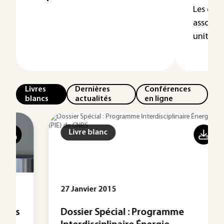
Les dis
associen
unités pl
Livres
Dernières
Conférences
blancs
actualités
en ligne
Livre blanc
27 Janvier 2015
Dossier Spécial : Programme