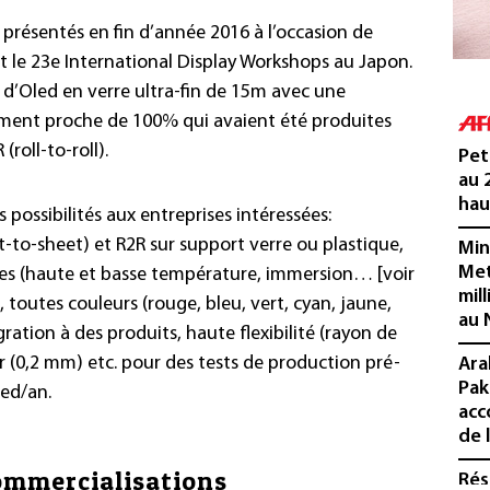
présentés en fin d’année 2016 à l’occasion de
 le 23e International Display Workshops au Japon.
s d’Oled en verre ultra-fin de 15m avec une
ent proche de 100% qui avaient été produites
roll-to-roll).
Pet
au 
hau
 possibilités aux entreprises intéressées:
et-to-sheet) et R2R sur support verre ou plastique,
Min
Met
mes (haute et basse température, immersion… [voir
mil
 toutes couleurs (rouge, bleu, vert, cyan, jaune,
au 
ration à des produits, haute flexibilité (rayon de
r (0,2 mm) etc. pour des tests de production pré-
Ara
Pak
led/an.
acc
de 
commercialisations
Rés