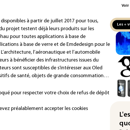
maj
Voir
com
(so
t disponibles à partir de juillet 2017 pour tous,
Les + v
Puc
du projet testent déjà leurs produits sur les
tax
Rehau pour toutes applications à base de
la 
lications à base de verre et de Emdedesign pour le
 L’architecture, l’aéronautique et l’automobile
Les
pro
urs à bénéficier des infrastructures issues du
sem
teurs sont susceptibles de s’intéresser aux Oled
sol
ositifs de santé, objets de grande consommation…
Was
rés
loqué pour respecter votre choix de refus de dépôt
dem
Rug
devez préalablement accepter les cookies
L'e
d'u
quo
Enq