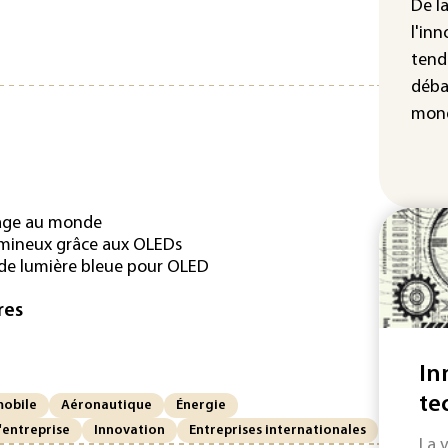
De l
don
d'I
l'inn
tend
La 
déba
abs
mét
mond
irage au monde
umineux grâce aux OLEDs
 de lumière bleue pour OLED
res
In
te
obile
Aéronautique
Énergie
'entreprise
Innovation
Entreprises internationales
La 