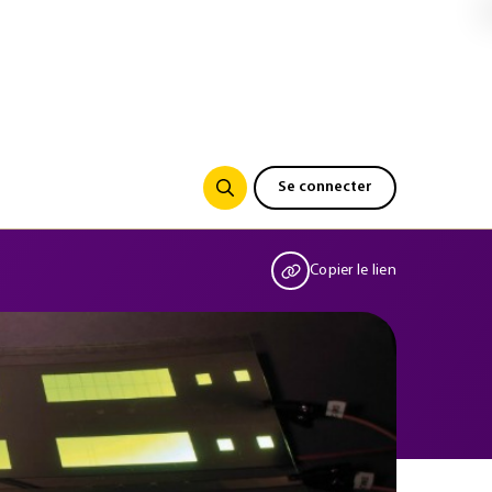
Se connecter
Copier le lien