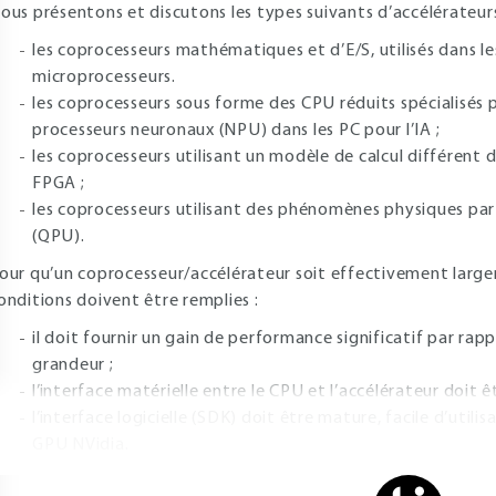
ous présentons et discutons les types suivants d’accélérateurs
les coprocesseurs mathématiques et d’E/S, utilisés dans l
microprocesseurs.
les coprocesseurs sous forme des CPU réduits spécialisés p
processeurs neuronaux (NPU) dans les PC pour l’IA ;
les coprocesseurs utilisant un modèle de calcul différent 
FPGA ;
les coprocesseurs utilisant des phénomènes physiques parti
(QPU).
our qu’un coprocesseur/accélérateur soit effectivement large
onditions doivent être remplies :
il doit fournir un gain de performance significatif par rap
grandeur ;
l’interface matérielle entre le CPU et l’accélérateur doit ê
l’interface logicielle (SDK) doit être mature, facile d’uti
GPU NVidia.