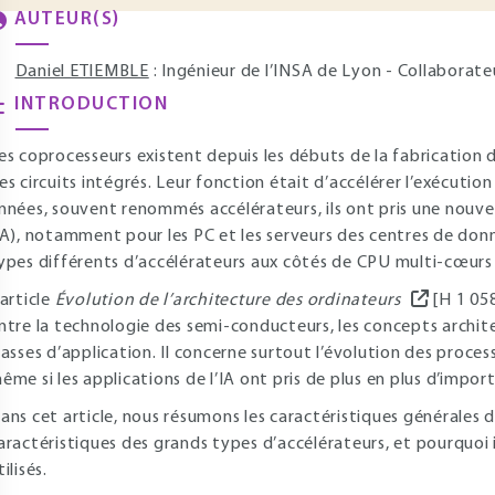
AUTEUR(S)
Daniel ETIEMBLE
: Ingénieur de l’INSA de Lyon - Collaborate
INTRODUCTION
es coprocesseurs existent depuis les débuts de la fabrication
es circuits intégrés. Leur fonction était d’accélérer l’exécut
nnées, souvent renommés accélérateurs, ils ont pris une nouvelle
IA), notamment pour les PC et les serveurs des centres de donnée
ypes différents d’accélérateurs aux côtés de CPU multi-cœurs
’article
Évolution de l’architecture des ordinateurs
[H 1 058
ntre la technologie des semi-conducteurs, les concepts archit
lasses d’application. Il concerne surtout l’évolution des process
ême si les applications de l’IA ont pris de plus en plus d’impor
ans cet article, nous résumons les caractéristiques générales 
aractéristiques des grands types d’accélérateurs, et pourquoi i
tilisés.