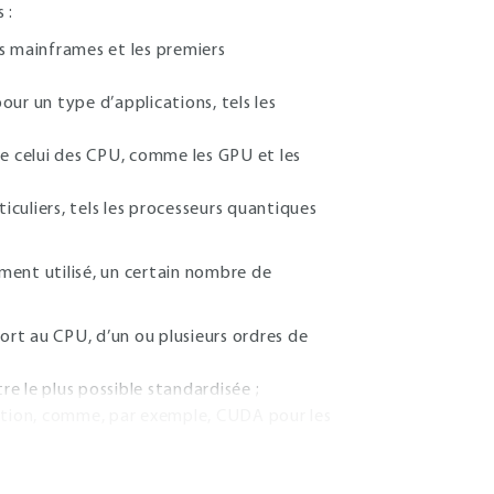
 :
es mainframes et les premiers
our un type d’applications, tels les
de celui des CPU, comme les GPU et les
culiers, tels les processeurs quantiques
ment utilisé, un certain nombre de
port au CPU, d’un ou plusieurs ordres de
tre le plus possible standardisée ;
lisation, comme, par exemple, CUDA pour les