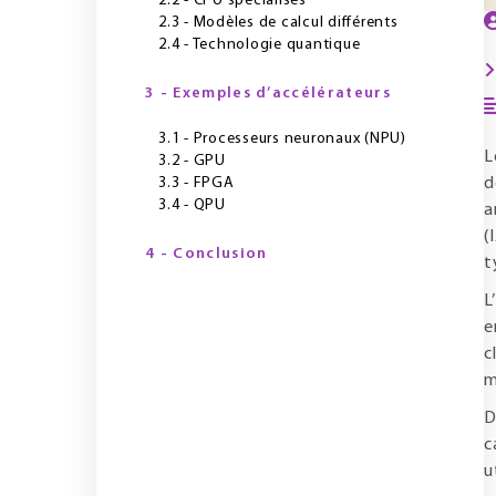
2.2 - CPU spécialisés
2.3 - Modèles de calcul différents
2.4 - Technologie quantique
3 - Exemples d’accélérateurs
3.1 - Processeurs neuronaux (NPU)
L
3.2 - GPU
3.3 - FPGA
d
3.4 - QPU
a
(
4 - Conclusion
t
L
e
c
m
D
c
u