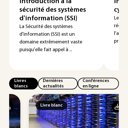
Introduction à la
Inte
sécurité des systèmes
cybe
d'information (SSI)
Les at
réguli
La Sécurité des systèmes
l’actua
d'information (SSI) est un
prenne
domaine extrêmement vaste
puisqu'elle fait appel à ...
Livres
Dernières
Conférences
blancs
actualités
en ligne
Livre blanc