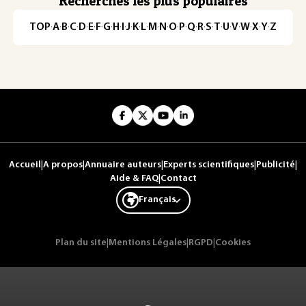
Recherches les plus populaires
TOP
·
A
·
B
·
C
·
D
·
E
·
F
·
G
·
H
·
I
·
J
·
K
·
L
·
M
·
N
·
O
·
P
·
Q
·
R
·
S
·
T
·
U
·
V
·
W
·
X
·
Y
·
Z
Accueil
|
A propos
|
Annuaire auteurs
|
Experts scientifiques
|
Publicité
|
Aide & FAQ
|
Contact
Français
Plan du site
|
Mentions Légales
|
RGPD
|
Cookies