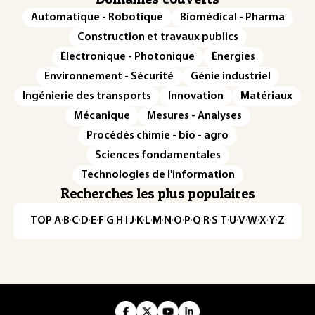
Automatique - Robotique
Biomédical - Pharma
Construction et travaux publics
Électronique - Photonique
Énergies
Environnement - Sécurité
Génie industriel
Ingénierie des transports
Innovation
Matériaux
Mécanique
Mesures - Analyses
Procédés chimie - bio - agro
Sciences fondamentales
Technologies de l'information
Recherches les plus populaires
TOP
·
A
·
B
·
C
·
D
·
E
·
F
·
G
·
H
·
I
·
J
·
K
·
L
·
M
·
N
·
O
·
P
·
Q
·
R
·
S
·
T
·
U
·
V
·
W
·
X
·
Y
·
Z