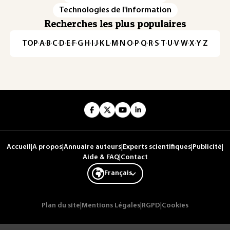
Technologies de l'information
Recherches les plus populaires
TOP
·
A
·
B
·
C
·
D
·
E
·
F
·
G
·
H
·
I
·
J
·
K
·
L
·
M
·
N
·
O
·
P
·
Q
·
R
·
S
·
T
·
U
·
V
·
W
·
X
·
Y
·
Z
Accueil
|
A propos
|
Annuaire auteurs
|
Experts scientifiques
|
Publicité
|
Aide & FAQ
|
Contact
Français
Plan du site
|
Mentions Légales
|
RGPD
|
Cookies