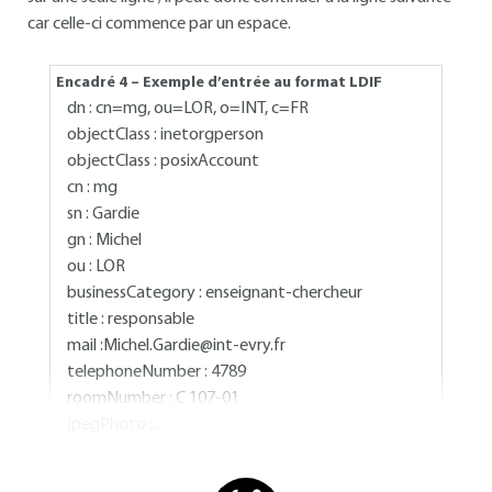
car celle-ci commence par un espace.
Encadré 4 – Exemple d’entrée au format LDIF
dn : cn=mg, ou=LOR, o=INT, c=FR
objectClass : inetorgperson
objectClass : posixAccount
cn : mg
sn : Gardie
gn : Michel
ou : LOR
businessCategory : enseignant-chercheur
title : responsable
mail :
Michel.Gardie@int-evry.fr
telephoneNumber : 4789
roomNumber : C 107-01
jpegPhoto :...