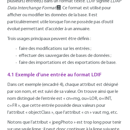
plusieurs) entrée(s) dans un format texte. LDIF signifie
LDAP
Data Interchange Format
. Ce format est utilisé pour
afficher ou modifier les données de la base. Il est
particulièrement utile lorsque l’on ne possède pas d’outil
évolué permettant d’accéder à un annuaire.
Trois usages principaux peuvent être définis :
faire des modifications sur les entrées ;
effectuer des sauvegardes de bases de données ;
faire des importations et des exportations de base.
4.1 Exemple d’une entrée au format LDIF
Dans cet exemple (encadré 4), chaque attribut est désigné
par son nom, et est suivi de sa valeur. On trouve ainsi que le
nom distingué de l’entrée est « cn=mg, ou=LOR, o=INT,
c=FR », que cette entrée possède deux valeurs pour
l’attribut « objectClass », que l’attribut « cn » vaut mg, etc.
Notons que l’attribut « jpegPhoto » est trop long pour tenir
sur une seule ligne ; il peut donc continuer à la ligne suivante