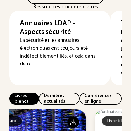
Ressources documentaires
Annuaires LDAP -
Tra
Aspects sécurité
mo
con
La sécurité et les annuaires
électroniques ont toujours été
La m
indéfectiblement liés, et cela dans
d'in
deux ...
comp
résol
Livres
Dernières
Conférences
blancs
actualités
en ligne
Livre blanc