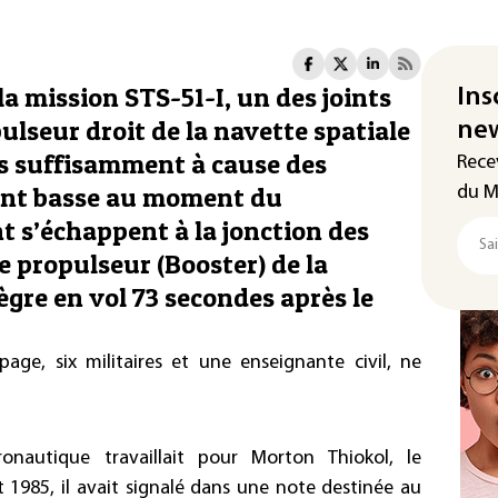
 la mission STS-51-I, un des joints
Ins
pulseur droit de la navette spatiale
new
as suffisamment à cause des
Rece
nt basse au moment du
du M
t s’échappent à la jonction des
e propulseur (Booster) de la
tègre en vol 73 secondes après le
ge, six militaires et une enseignante civil, ne
onautique travaillait pour Morton Thiokol, le
t 1985, il avait signalé dans une note destinée au