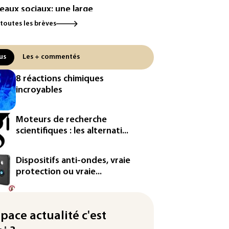
eaux sociaux: une large
orité d'ados britanniques
 toutes les brèves
pte contourner le couvre-feu
ndage)
us
Les + commentés
es et solaire: les Etats-Unis
ent un matériau clé dominé par
8 réactions chimiques
Chine
incroyables
 Etats-Unis veulent contrôler la
duction d'un composant des
Moteurs de recherche
iconducteurs et panneaux
scientifiques : les alternati...
aires
hington étend le contrôle des
Dispositifs anti-ondes, vraie
eaux sociaux des étrangers
protection ou vraie...
andeurs de visas
by: le Stade français victime
space actualité c'est
ne cyberattaque