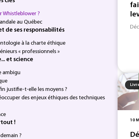
s clés
fa
er Whistleblower ?
le
candale au Québec
Déc
et de ses responsabilités
ontologie à la charte éthique
énieurs « professionnels »
.. et science
ie ambigu
ique
Livr
in justifie-t-elle les moyens ?
préoccuper des enjeux éthiques des techniques
ace
10 
rtout !
Dé
r demain ?