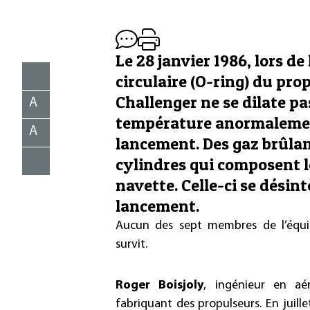
Le 28 janvier 1986, lors de
circulaire (O-ring) du pro
Challenger ne se dilate p
A
température anormaleme
A
lancement. Des gaz brûlan
cylindres qui composent l
navette. Celle-ci se désin
lancement.
Aucun des sept membres de l’équipa
survit.
Roger Boisjoly
, ingénieur en aér
fabriquant des propulseurs. En juille