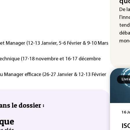
quo
Enq
De l
don
d'I
l'inn
tend
La 
déba
abs
mét
mond
 Manager (12-13 Janvier, 5-6 Février & 9-10 Mars
echnique (17-18 novembre et 16-17 décembre
 Manager efficace (26-27 Janvier & 12-13 Février
Livr
ans le dossier :
16 J
ique
IS