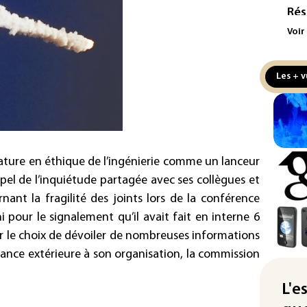
Rés
maj
Voir
com
(so
Les + v
Puc
tax
la 
Les
pro
térature en éthique de l’ingénierie comme un lanceur
sem
appel de l’inquiétude partagée avec ses collègues et
sol
ant la fragilité des joints lors de la conférence
Was
i pour le signalement qu’il avait fait en interne 6
rés
ar le choix de dévoiler de nombreuses informations
dem
ance extérieure à son organisation, la commission
Rug
L'e
d'u