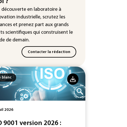
i ?
uête ouverte après la fuite des
a découverte en laboratoire à
nées de 300.000 clients
ntermarché
ovation industrielle, scrutez les
ances
et prenez part aux
grands
Slovaquie enregistre un record
ts scientifiques
qui construisent le
olu de 42,2°C (services
éorologiques)
e de demain.
Contacter la rédaction
e blanc
uil 2026
O 9001 version 2026 :