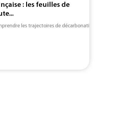
ançaise : les feuilles de
te...
prendre les trajectoires de décarbonation de neuf filières cl