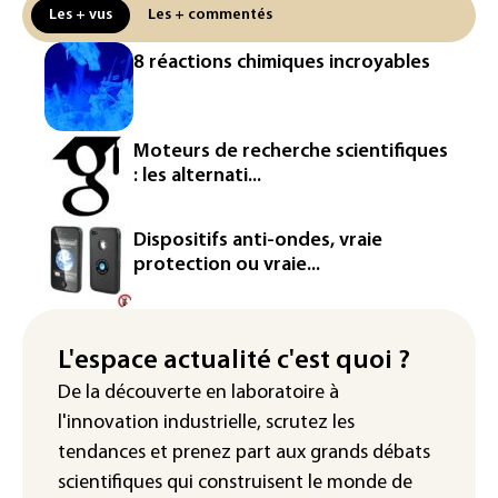
meurt malgré les soins
Les + vus
Les + commentés
Éclipse: une baisse temporaire de la
8 réactions chimiques incroyables
production d'électricité solaire
attendue en Europe
L'Autriche bat son record absolu de
Moteurs de recherche scientifiques
chaleur pour le deuxième jour d'affilée
: les alternati...
Inde : Meta sommé de s'excuser après
le retrait d'une vidéo de Modi
Dispositifs anti-ondes, vraie
protection ou vraie...
La défense, voie de diversification pour
un secteur automobile à la peine
France : prison avec sursis et
L'espace actualité c'est quoi ?
"bannissement numérique" pour deux
De la découverte en laboratoire à
streamers jugés pour des violences et
l'innovation industrielle, scrutez les
humiliations en ligne
tendances
et prenez part aux
grands débats
scientifiques
qui construisent le monde de