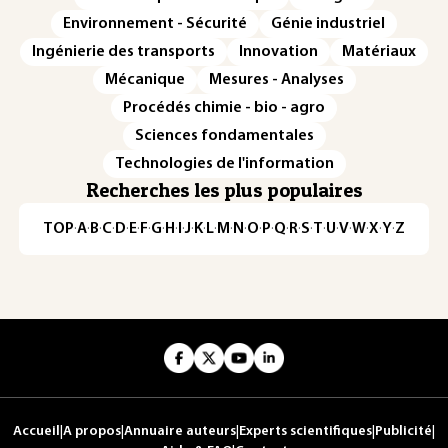
Environnement - Sécurité
Génie industriel
Ingénierie des transports
Innovation
Matériaux
Mécanique
Mesures - Analyses
Procédés chimie - bio - agro
Sciences fondamentales
Technologies de l'information
Recherches les plus populaires
TOP
·
A
·
B
·
C
·
D
·
E
·
F
·
G
·
H
·
I
·
J
·
K
·
L
·
M
·
N
·
O
·
P
·
Q
·
R
·
S
·
T
·
U
·
V
·
W
·
X
·
Y
·
Z
Accueil
|
A propos
|
Annuaire auteurs
|
Experts scientifiques
|
Publicité
|