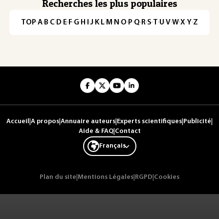
Recherches les plus populaires
TOP
·
A
·
B
·
C
·
D
·
E
·
F
·
G
·
H
·
I
·
J
·
K
·
L
·
M
·
N
·
O
·
P
·
Q
·
R
·
S
·
T
·
U
·
V
·
W
·
X
·
Y
·
Z
Accueil
|
A propos
|
Annuaire auteurs
|
Experts scientifiques
|
Publicité
|
Aide & FAQ
|
Contact
Français
Plan du site
|
Mentions Légales
|
RGPD
|
Cookies