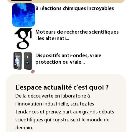
L'Europe se prépare à une baisse de la
8 réactions chimiques incroyables
production d'électricité lors de l'éclipse
solaire
La métropole de Rouen porte plainte
Moteurs de recherche scientifiques
contre BASF pour pollution aux PFAS
: les alternati...
Canicule: à l'arrêt depuis fin juillet, la
centrale de Golfech reconnectée au
Dispositifs anti-ondes, vraie
réseau
protection ou vraie...
Véhicules de livraison autonomes: la
France ouvre la voie à leur
homologation
L'espace actualité c'est quoi ?
De la découverte en laboratoire à
Iris³: Eutelsat investira 3,4 milliards
l'innovation industrielle, scrutez les
d'euros dans la future constellation
européenne
tendances
et prenez part aux
grands débats
scientifiques
qui construisent le monde de
demain.