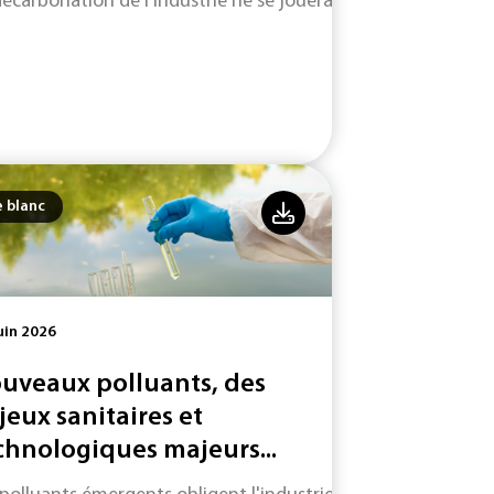
décarbonation de l'industrie ne se jouera pas uniquement su
e blanc
uin 2026
uveaux polluants, des
jeux sanitaires et
chnologiques majeurs...