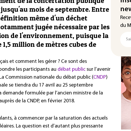
ment de la concertation publique
Ins
s jusqu'au mois de septembre. Entre
new
 définition même d'un déchet
Rece
 notamment jugée nécessaire par les
du M
ion de l'environnement, puisque la
 1,5 million de mètres cubes de
çais et comment les gérer ? Ce sont des
pondre les participants au
débat public
sur l’avenir
. La Commission nationale du débat public (
CNDP
)
ale se tiendra du 17 avril au 25 septembre
 la demande formulée par l’ancien ministre de la
auprès de la CNDP, en février 2018.
lants, à commencer par la saturation des actuels
éaires. La question est d’autant plus pressante