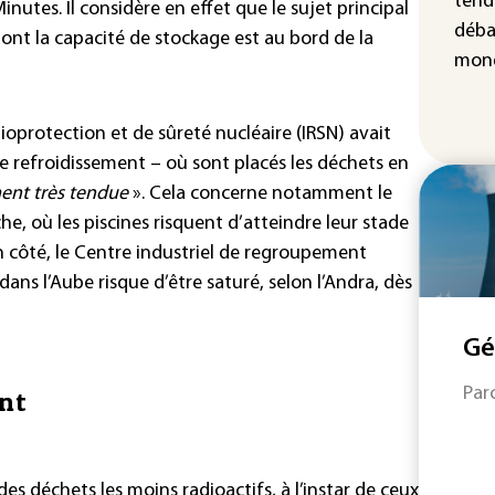
tend
Minutes. Il considère en effet que le sujet principal
déba
dont la capacité de stockage est au bord de la
mond
ioprotection et de sûreté nucléaire (IRSN) avait
de refroidissement – où sont placés les déchets en
ent très tendue
». Cela concerne notamment le
e, où les piscines risquent d’atteindre leur stade
n côté, le Centre industriel de regroupement
ans l’Aube risque d’être saturé, selon l’Andra, dès
Gé
Par
ent
es déchets les moins radioactifs, à l’instar de ceux