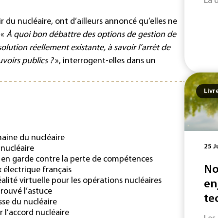
La 
r du nucléaire, ont d’ailleurs annoncé qu’elles ne
 «
À quoi bon débattre des options de gestion de
solution réellement existante, à savoir l’arrêt de
uvoirs publics ?
», interrogent-elles dans un
Livr
maine du nucléaire
25 J
 nucléaire
t en garde contre la perte de compétences
No
x électrique français
alité virtuelle pour les opérations nucléaires
en
trouvé l’astuce
te
sse du nucléaire
 l’accord nucléaire