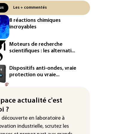
centrale de Golfech reconnectée
us
Les + commentés
réseau
8 réactions chimiques
icules de livraison autonomes:
incroyables
France ouvre la voie à leur
ologation
Moteurs de recherche
³: Eutelsat investira 3,4 milliards
scientifiques : les alternati...
uros dans la future
stellation européenne
Dispositifs anti-ondes, vraie
magazine VSD racheté par
protection ou vraie...
ntrepreneur Vianney d'Alançon
production française de maïs
endue au plus bas depuis 1980
space actualité c'est
i ?
tour en force" progressif de la
leur dans les prochains jours en
a découverte en laboratoire à
nce
ovation industrielle, scrutez les