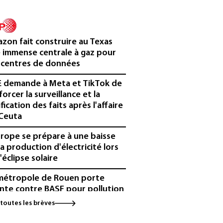
zon fait construire au Texas
 immense centrale à gaz pour
 centres de données
E demande à Meta et TikTok de
forcer la surveillance et la
ification des faits après l'affaire
Ceuta
urope se prépare à une baisse
la production d'électricité lors
'éclipse solaire
métropole de Rouen porte
inte contre BASF pour pollution
 PFAS
 toutes les brèves
cule: à l'arrêt depuis fin juillet,