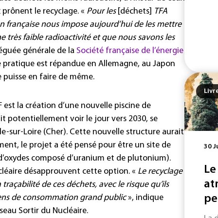
x prônent le recyclage. «
Pour les
[déchets]
TFA
n française nous impose aujourd’hui de les mettre
e très faible radioactivité et que nous savons les
léguée générale de la
Société française de l’énergie
te pratique est répandue en Allemagne, au Japon
e puisse en faire de même.
Livr
F est la création d’une nouvelle piscine de
it potentiellement voir le jour vers 2030, se
le-sur-Loire (Cher). Cette nouvelle structure aurait
ment, le projet a été pensé pour être un site de
30 J
d’oxydes composé d’uranium et de plutonium).
Le
cléaire désapprouvent cette option. «
Le recyclage
at
traçabilité de ces déchets, avec le risque qu’ils
biens de consommation grand public
», indique
pe
eau Sortir du Nucléaire.