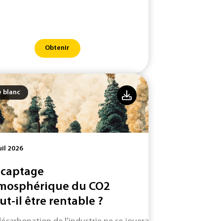
Obtenir
e blanc
uil 2026
 captage
mosphérique du CO2
ut-il être rentable ?