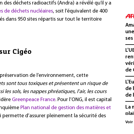
 des déchets radioactifs (Andra) a révélé qu’il y a
es de déchets nucléaires
, soit l’équivalent de 400
s dans 950 sites répartis sur tout le territoire
Ama
une
ses
sur Cigéo
L'U
ren
vér
de 
a préservation de l’environnement, cette
L'E
ts sont tous toxiques et présentent un risque de
de 
les sols, les nappes phréatiques, l’air, les cours
de l
idère
Greenpeace France
. Pour l’ONG, il est capital
La 
cinquième
Plan national de gestion des matières et
pla
permette d’assurer pleinement la sécurité des
aux
Voir
Cani