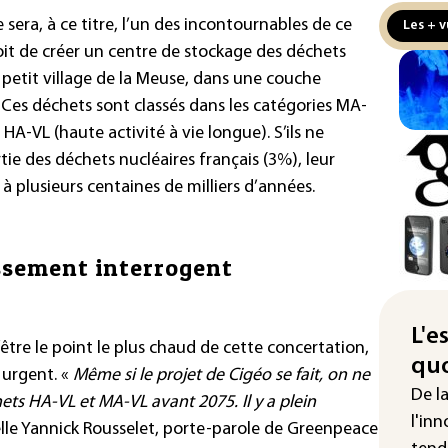
la 
 sera, à ce titre, l’un des incontournables de ce
Les + v
au 
voit de créer un centre de stockage des déchets
Véh
 petit village de la Meuse, dans une couche
la 
 Ces déchets sont classés dans les catégories MA-
hom
HA-VL (haute activité à vie longue). S’ils ne
ie des déchets nucléaires français (3%), leur
Iris
d'e
 à plusieurs centaines de milliers d’années.
con
Le 
issement interrogent
l'e
La 
att
L'e
être le point le plus chaud de cette concertation,
quo
"Re
s urgent. «
Même si le projet de Cigéo se fait, on ne
cha
De l
ets HA-VL et MA-VL avant 2075. Il y a plein
Fra
l'inn
lle Yannick Rousselet, porte-parole de Greenpeace