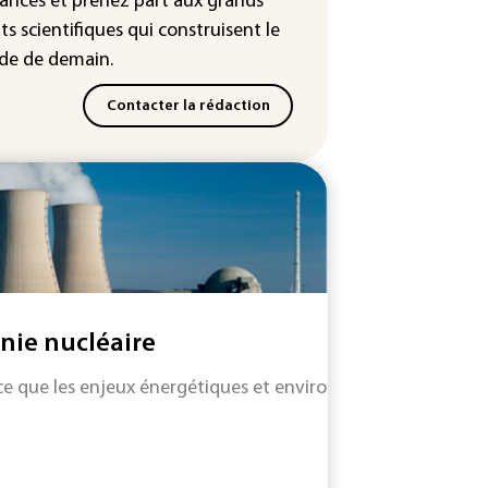
ances
et prenez part aux
grands
ts scientifiques
qui construisent le
e de demain.
Contacter la rédaction
nie nucléaire
ce que les enjeux énergétiques et environnementaux requiè