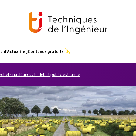
e d’Actualité
Contenus gratuits
chets nucléaires : le débat public est lancé