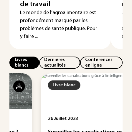
de travail
ma
Le monde de l’agroalimentaire est
La p
profondément marqué par les
la sa
problèmes de santé publique. Pour
est 
y faire ...
entre
Livres
Dernières
Conférences
blancs
actualités
en ligne
Livre blanc
26 Juillet 2023