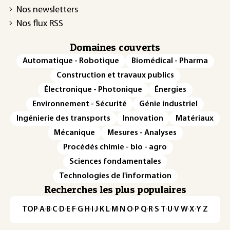
Nos newsletters
Nos flux RSS
Domaines couverts
Automatique - Robotique
Biomédical - Pharma
Construction et travaux publics
Électronique - Photonique
Énergies
Environnement - Sécurité
Génie industriel
Ingénierie des transports
Innovation
Matériaux
Mécanique
Mesures - Analyses
Procédés chimie - bio - agro
Sciences fondamentales
Technologies de l'information
Recherches les plus populaires
TOP
·
A
·
B
·
C
·
D
·
E
·
F
·
G
·
H
·
I
·
J
·
K
·
L
·
M
·
N
·
O
·
P
·
Q
·
R
·
S
·
T
·
U
·
V
·
W
·
X
·
Y
·
Z