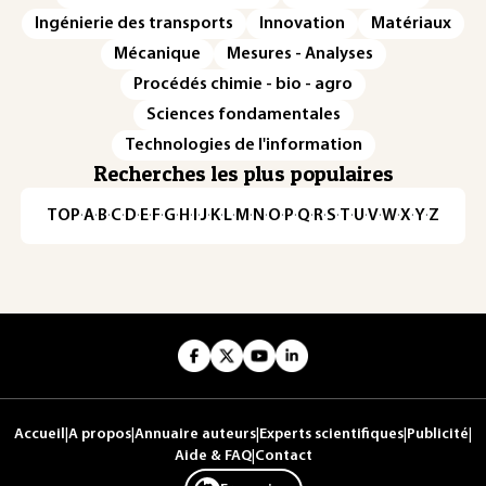
Ingénierie des transports
Innovation
Matériaux
Mécanique
Mesures - Analyses
Procédés chimie - bio - agro
Sciences fondamentales
Technologies de l'information
Recherches les plus populaires
TOP
·
A
·
B
·
C
·
D
·
E
·
F
·
G
·
H
·
I
·
J
·
K
·
L
·
M
·
N
·
O
·
P
·
Q
·
R
·
S
·
T
·
U
·
V
·
W
·
X
·
Y
·
Z
Accueil
|
A propos
|
Annuaire auteurs
|
Experts scientifiques
|
Publicité
|
Aide & FAQ
|
Contact