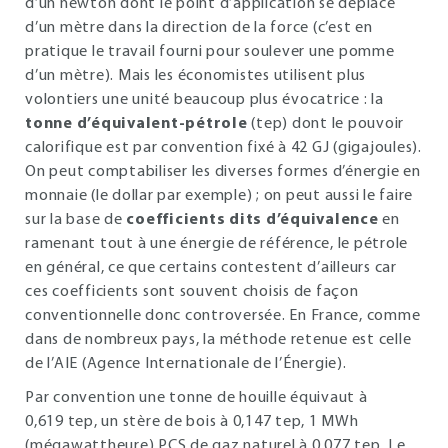
d’un newton dont le point d’application se déplace
d’un mètre dans la direction de la force (c’est en
pratique le travail fourni pour soulever une pomme
d’un mètre). Mais les économistes utilisent plus
volontiers une unité beaucoup plus évocatrice : la
tonne d’équivalent-pétrole
(tep) dont le pouvoir
calorifique est par convention fixé à 42 GJ (gigajoules).
On peut comptabiliser les diverses formes d’énergie en
monnaie (le dollar par exemple) ; on peut aussi le faire
sur la base de
coefficients dits d’équivalence
en
ramenant tout à une énergie de référence, le pétrole
en général, ce que certains contestent d’ailleurs car
ces coefficients sont souvent choisis de façon
conventionnelle donc controversée. En France, comme
dans de nombreux pays, la méthode retenue est celle
de l’AIE (Agence Internationale de l’Énergie).
Par convention une tonne de houille équivaut à
0,619 tep, un stère de bois à 0,147 tep, 1 MWh
(mégawattheure) PCS de gaz naturel à 0,077 tep. Le