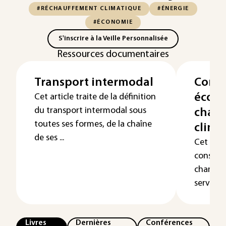
#RÉCHAUFFEMENT CLIMATIQUE
#ÉNERGIE
#ÉCONOMIE
S'inscrire à la Veille Personnalisée
Ressources documentaires
Transport intermodal
Cons
écon
Cet article traite de la définition
du transport intermodal sous
chan
toutes ses formes, de la chaîne
clima
de ses ...
Cet arti
conséqu
changem
servent d
Livres
Dernières
Conférences