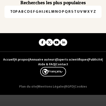
Recherches les plus populaires
TOP
·
A
·
B
·
C
·
D
·
E
·
F
·
G
·
H
·
I
·
J
·
K
·
L
·
M
·
N
·
O
·
P
·
Q
·
R
·
S
·
T
·
U
·
V
·
W
·
X
·
Y
·
Z
Accueil
|
A propos
|
Annuaire auteurs
|
Experts scientifiques
|
Publicité
|
Aide & FAQ
|
Contact
Français
Plan du site
|
Mentions Légales
|
RGPD
|
Cookies