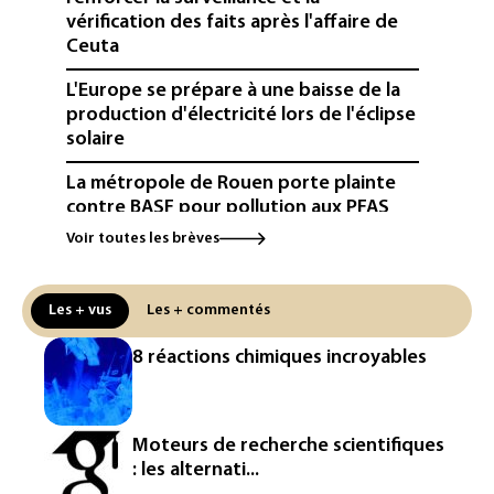
vérification des faits après l'affaire de
Ceuta
L'Europe se prépare à une baisse de la
production d'électricité lors de l'éclipse
solaire
La métropole de Rouen porte plainte
contre BASF pour pollution aux PFAS
Voir toutes les brèves
Canicule: à l'arrêt depuis fin juillet, la
centrale de Golfech reconnectée au
réseau
Les + vus
Les + commentés
Véhicules de livraison autonomes: la
8 réactions chimiques incroyables
France ouvre la voie à leur
homologation
Iris³: Eutelsat investira 3,4 milliards
Moteurs de recherche scientifiques
d'euros dans la future constellation
: les alternati...
européenne