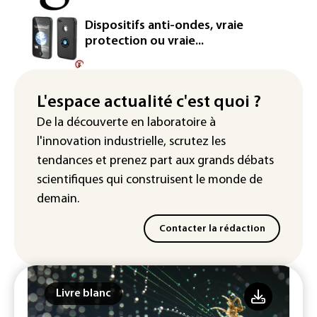
Le magazine VSD racheté par
Dispositifs anti-ondes, vraie
l'entrepreneur Vianney d'Alançon
protection ou vraie...
La production française de maïs
attendue au plus bas depuis 1980
L'espace actualité c'est quoi ?
"Retour en force" progressif de la
De la découverte en laboratoire à
chaleur dans les prochains jours en
l'innovation industrielle, scrutez les
France
tendances
et prenez part aux
grands débats
scientifiques
qui construisent le monde de
demain.
Contacter la rédaction
Livre blanc